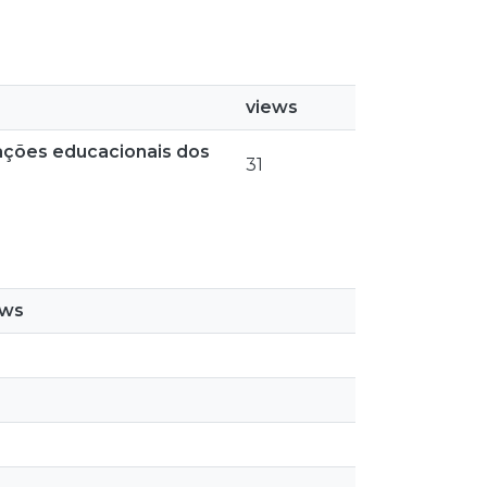
views
tações educacionais dos
31
ews