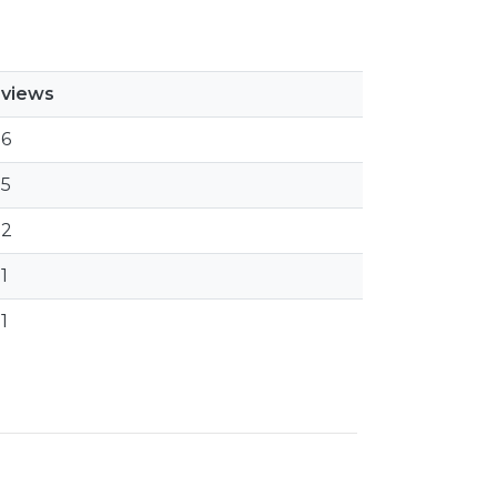
views
6
5
2
1
1