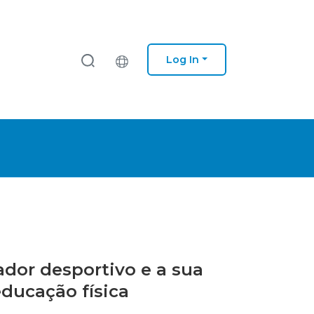
Log In
nador desportivo e a sua
educação física