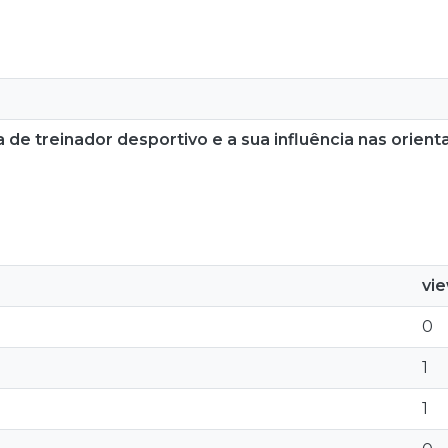
a de treinador desportivo e a sua influência nas orien
vi
0
1
1