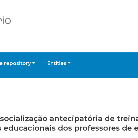
 repository
Entities
 socialização antecipatória de trei
s educacionais dos professores de 