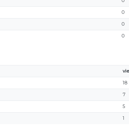
0
0
0
0
vi
18
7
5
1