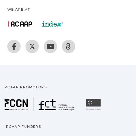
WE ARE AT:
RCAAP PROMOTORS
Fundação para a Ciência
Universidade
RCAAP FUNDERS