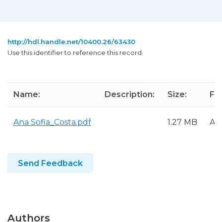
http://hdl.handle.net/10400.26/63430
Use this identifier to reference this record.
Name:
Description:
Size:
Fo
Ana Sofia_Costa.pdf
1.27 MB
Ad
Send Feedback
Authors