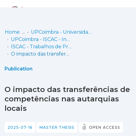
Log
(current)
In
Home
UPCoimbra - Universidade Politécnica de Coimbra
UPCoimbra - ISCAC - Instituto Superior de Contabilidade e Administração de Coimbra
Communities
ISCAC - Trabalhos de Projeto | Relatórios de Estágio
& Collections
O impacto das transferências de competências nas autarquias locais
Browse repository
Publication
Entities
O impacto das transferências de
Statistics
competências nas autarquias
locais
2025-07-16
MASTER THESIS
OPEN ACCESS