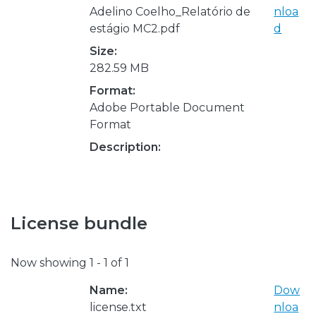
Adelino Coelho_Relatório de
nloa
estágio MC2.pdf
d
Size:
282.59 MB
Format:
Adobe Portable Document
Format
Description:
License bundle
Now showing
1 - 1 of 1
Name:
Dow
license.txt
nloa