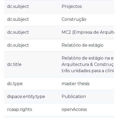
dc.subject
Projectos
dc.subject
Construção
dc.subject
MC2 (Empresa de Arquitec
dc.subject
Relatório de estágio
Relatório de estágio na e
dc.title
Arquitectura & Construção,
três unidades para a clínic
dc.type
master thesis
dspace.entity.type
Publication
rcaap.rights
openAccess