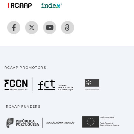
RCAAP PROMOTORS
Fundação para a Ciência
Universidade
RCAAP FUNDERS
República Portuguesa · M
União