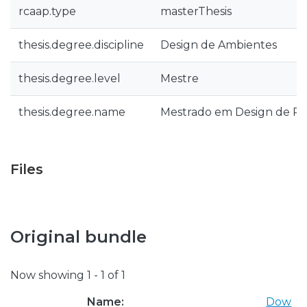
rcaap.type
masterThesis
thesis.degree.discipline
Design de Ambientes
thesis.degree.level
Mestre
thesis.degree.name
Mestrado em Design de P
Files
Original bundle
Now showing
1 - 1 of 1
Name:
Dow