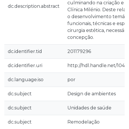
culminando na criação e e
dc.description.abstract
Clínica Milénio. Deste rel
o desenvolvimento temático
funcionais, técnicas e espac
cirurgia estética, necessári
concepção.
dc.identifier.tid
201179296
dc.identifier.uri
http://hdl.handle.net/1040
dc.language.iso
por
dc.subject
Design de ambientes
dc.subject
Unidades de saúde
dc.subject
Remodelação