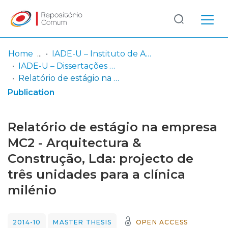
Log
(current)
In
Home
IADE-U – Instituto de Arte, Design e Empresa - Universitário
IADE-U – Dissertações de Mestrado
Communities
Relatório de estágio na empresa MC2 - Arquitectura & Construção, Lda: projecto de três unidades para a clínica milénio
& Collections
Publication
Browse repository
Relatório de estágio na empresa
Entities
MC2 - Arquitectura &
Construção, Lda: projecto de
Statistics
três unidades para a clínica
milénio
2014-10
MASTER THESIS
OPEN ACCESS