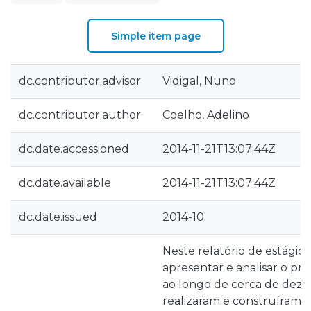
Simple item page
dc.contributor.advisor
Vidigal, Nuno
dc.contributor.author
Coelho, Adelino
dc.date.accessioned
2014-11-21T13:07:44Z
dc.date.available
2014-11-21T13:07:44Z
dc.date.issued
2014-10
Neste relatório de estágio
apresentar e analisar o pr
ao longo de cerca de dez 
realizaram e construíram tr