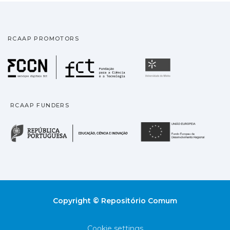
RCAAP PROMOTORS
Fundação para a Ciência
Universidade
RCAAP FUNDERS
República Portuguesa · M
União
Copyright © Repositório Comum
Cookie settings