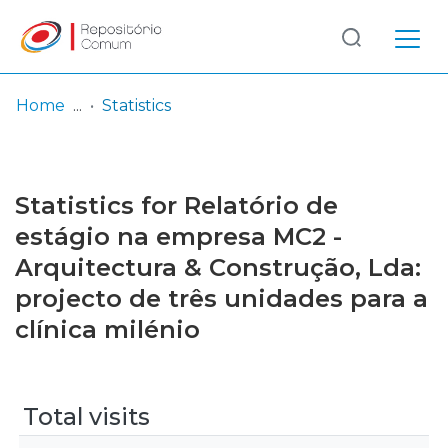
Log
(current)
In
Home
Statistics
Communities
& Collections
Statistics for Relatório de
Browse repository
estágio na empresa MC2 -
Arquitectura & Construção, Lda:
Entities
projecto de três unidades para a
clínica milénio
Total visits