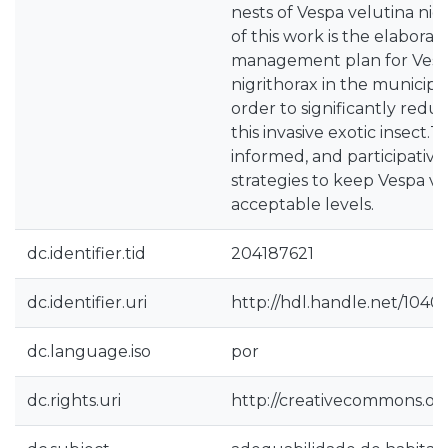
nests of Vespa velutina ni
of this work is the elaborati
management plan for Vesp
nigrithorax in the municipa
order to significantly redu
this invasive exotic insect.T
informed, and participative,
strategies to keep Vespa ve
acceptable levels.
dc.identifier.tid
204187621
dc.identifier.uri
http://hdl.handle.net/1040
dc.language.iso
por
dc.rights.uri
http://creativecommons.org