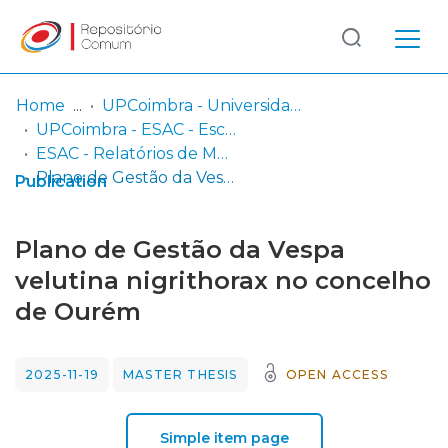
Log
(current)
In
Home
UPCoimbra - Universidade Politécnica de Coimbra
UPCoimbra - ESAC - Escola Superior Agrária de Coimbra
Communities
ESAC - Relatórios de Mestrado
& Collections
Plano de Gestão da Vespa velutina nigrithorax no concelho de Ourém
Publication
Browse repository
Plano de Gestão da Vespa
Entities
velutina nigrithorax no concelho
de Ourém
Statistics
2025-11-19
MASTER THESIS
OPEN ACCESS
Simple item page