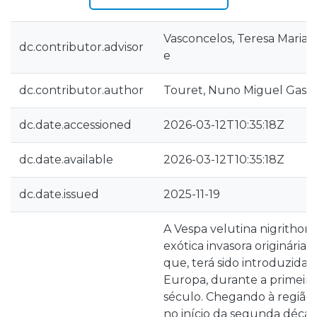
Vasconcelos, Teresa Maria
dc.contributor.advisor
e
dc.contributor.author
Touret, Nuno Miguel Gasp
dc.date.accessioned
2026-03-12T10:35:18Z
dc.date.available
2026-03-12T10:35:18Z
dc.date.issued
2025-11-19
A Vespa velutina nigrithor
exótica invasora originária 
que, terá sido introduzida,
Europa, durante a primeir
século. Chegando à região
no início da segunda déca