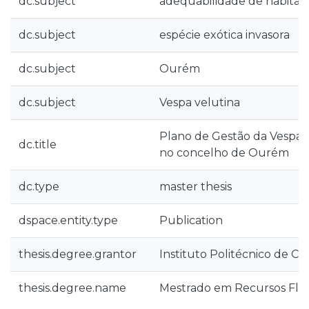
dc.subject
adequabilidade de habitat
dc.subject
espécie exótica invasora
dc.subject
Ourém
dc.subject
Vespa velutina
Plano de Gestão da Vespa v
dc.title
no concelho de Ourém
dc.type
master thesis
dspace.entity.type
Publication
thesis.degree.grantor
Instituto Politécnico de Co
thesis.degree.name
Mestrado em Recursos Flor