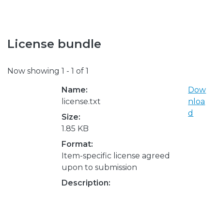
License bundle
Now showing
1 - 1 of 1
Name:
Dow
license.txt
nloa
d
Size:
1.85 KB
Format:
Item-specific license agreed
upon to submission
Description: