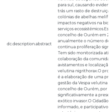
para sul, causando evident
trás um rasto de destruiçã
colónias de abelhas melífe
impactos negativos na biod
serviços ecossistémicos.Est
concelho de Ourém em 20
anualmente o número de c
dc.description.abstract
continua proliferação signif
Tem sido monitorizada ativ
colaboração da comunidade
avistamentos e localização
velutina nigrithorax.O prop
é a elaboração de uma pro
gestão da Vespa velutina n
concelho de Ourém, por fo
significativamente a prese
exótico invasor.O Cidadão, 
informado, e participativo