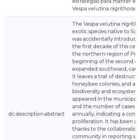
estratégias para manter em 
Vespa velutina nigrithorax.
The Vespa velutina nigrithor
exotic species native to So
was accidentally introduc
the first decade of this ce
the northern region of Por
beginning of the second dec
expanded southward, caus
It leaves a trail of destructi
honeybee colonies, and als
biodiversity and ecosystem 
appeared in the municipali
and the number of cases h
dc.description.abstract
annually, indicating a cont
proliferation. It has been a
thanks to the collaboration
community in reporting sig