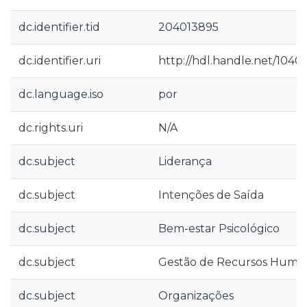
dc.identifier.tid
204013895
dc.identifier.uri
http://hdl.handle.net/1040
dc.language.iso
por
dc.rights.uri
N/A
dc.subject
Liderança
dc.subject
Intenções de Saída
dc.subject
Bem-estar Psicológico
dc.subject
Gestão de Recursos Huma
dc.subject
Organizações