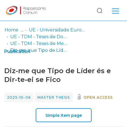
Log
(current)
In
Home
UE - Universidade Europeia
UE - TDM - Teses de Doutoramento e Mestrado
Communities
UE - TDM - Teses de Mestrado
& Collections
Diz-me que Tipo de Líder és e Dir-te-ei se Fico
Publication
Browse repository
Diz-me que Tipo de Líder és e
Entities
Dir-te-ei se Fico
Statistics
2025-10-06
MASTER THESIS
OPEN ACCESS
Simple item page