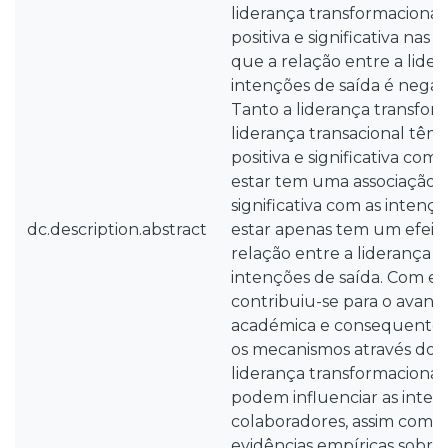
liderança transformaciona
positiva e significativa nas 
que a relação entre a lider
intenções de saída é negativ
Tanto a liderança transfor
liderança transacional têm
positiva e significativa co
estar tem uma associação n
significativa com as intenç
dc.description.abstract
estar apenas tem um efeit
relação entre a liderança t
intenções de saída. Com es
contribuiu-se para o avanç
académica e consequente
os mecanismos através dos q
liderança transformacional 
podem influenciar as inten
colaboradores, assim como
evidências empíricas sobre