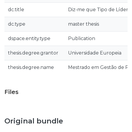
dc.title
Diz-me que Tipo de Líder és
dc.type
master thesis
dspace.entity.type
Publication
thesis.degree.grantor
Universidade Europeia
thesis.degree.name
Mestrado em Gestão de R
Files
Original bundle