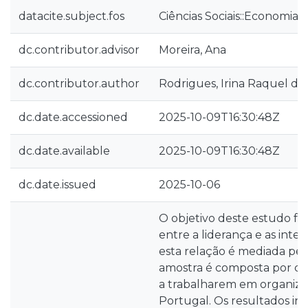
datacite.subject.fos
Ciências Sociais::Economia 
dc.contributor.advisor
Moreira, Ana
dc.contributor.author
Rodrigues, Irina Raquel da
dc.date.accessioned
2025-10-09T16:30:48Z
dc.date.available
2025-10-09T16:30:48Z
dc.date.issued
2025-10-06
O objetivo deste estudo foi
entre a liderança e as inte
esta relação é mediada pel
amostra é composta por ce
a trabalharem em organiza
Portugal. Os resultados in