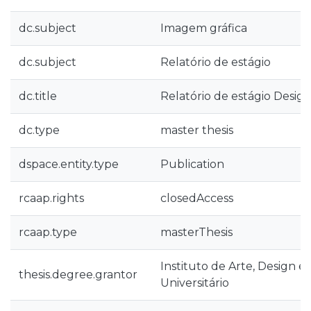
dc.subject
Imagem gráfica
dc.subject
Relatório de estágio
dc.title
Relatório de estágio Desi
dc.type
master thesis
dspace.entity.type
Publication
rcaap.rights
closedAccess
rcaap.type
masterThesis
Instituto de Arte, Design e
thesis.degree.grantor
Universitário