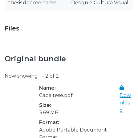
thesis.degree.name
Design e Cultura Visual
Files
Original bundle
Now showing
1 - 2 of 2
Name:
Capa tese.pdf
Dow
nloa
Size:
d
3.69 MB
Format:
Adobe Portable Document
Format