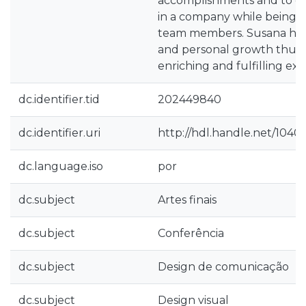
accomplishments and to e
in a company while being 
team members. Susana had
and personal growth thus a
enriching and fulfilling ex
dc.identifier.tid
202449840
dc.identifier.uri
http://hdl.handle.net/1040
dc.language.iso
por
dc.subject
Artes finais
dc.subject
Conferência
dc.subject
Design de comunicação
dc.subject
Design visual