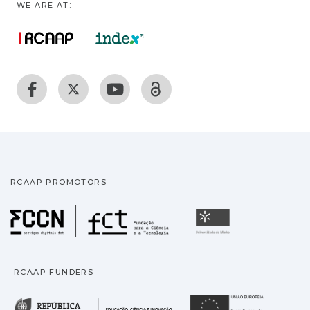
WE ARE AT:
RCAAP PROMOTORS
Fundação para a Ciência
Universidade
RCAAP FUNDERS
República Portuguesa · M
União