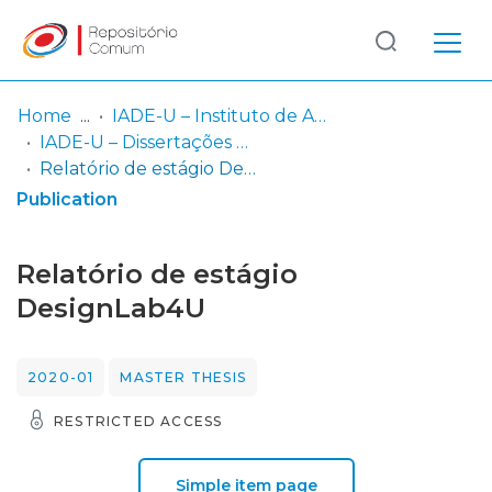
Log
(current)
In
Home
IADE-U – Instituto de Arte, Design e Empresa - Universitário
IADE-U – Dissertações de Mestrado
Statistics
Relatório de estágio DesignLab4U
Publication
Relatório de estágio
DesignLab4U
2020-01
MASTER THESIS
RESTRICTED ACCESS
Simple item page