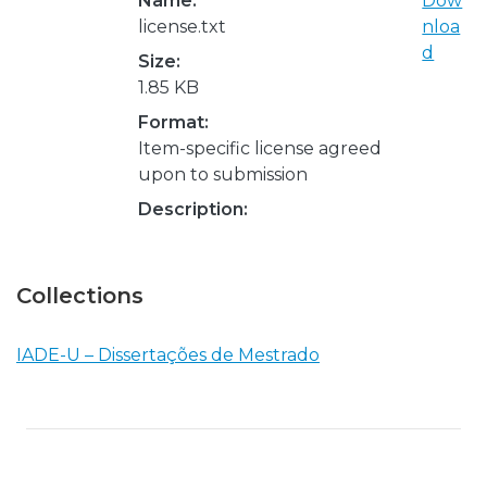
Name:
Dow
license.txt
nloa
d
Size:
1.85 KB
Format:
Item-specific license agreed
upon to submission
Description:
Collections
IADE-U – Dissertações de Mestrado