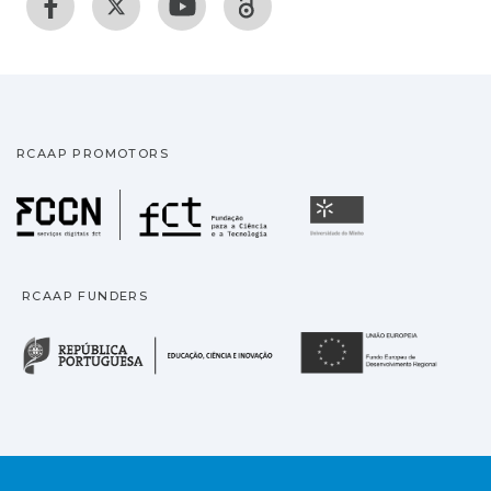
RCAAP PROMOTORS
Fundação para a Ciência
Universidade
RCAAP FUNDERS
República Portuguesa · M
União