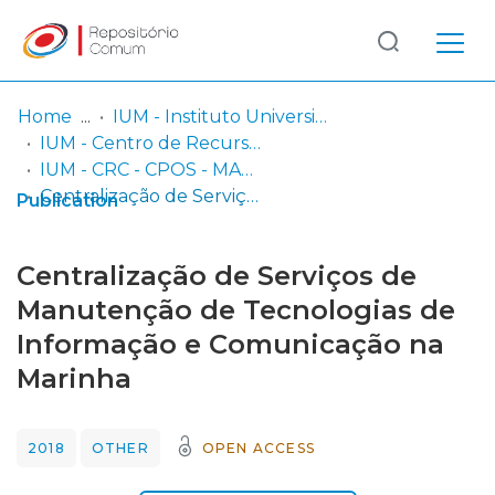
Log
(current)
In
Home
IUM - Instituto Universitário Militar
IUM - Centro de Recursos de Conhecimento
Communities
IUM - CRC - CPOS - MAR - Trabalhos de Investigação Individual
& Collections
Centralização de Serviços de Manutenção de Tecnologias de Informação e Comunicação na Marinha
Publication
Browse repository
Centralização de Serviços de
Entities
Manutenção de Tecnologias de
Informação e Comunicação na
Statistics
Marinha
2018
OTHER
OPEN ACCESS