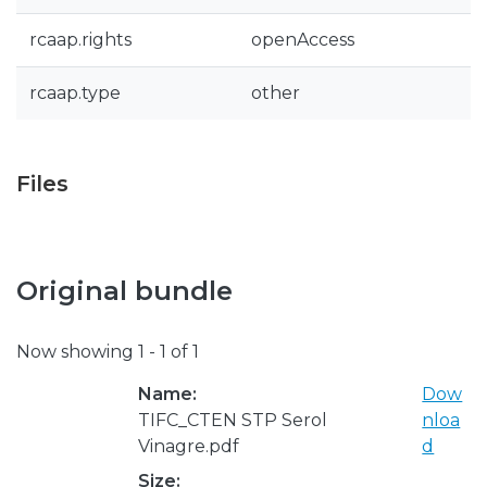
rcaap.rights
openAccess
rcaap.type
other
Files
Original bundle
Now showing
1 - 1 of 1
Name:
Dow
TIFC_CTEN STP Serol
nloa
Vinagre.pdf
d
Size: