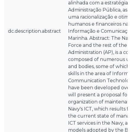
alinhada com a estratégia g
Administração Pública, ass
uma racionalização e otimi
humanos e financeiros nas
dc.description.abstract
Informação e Comunicação 
Marinha. Abstract: The Navy,
Force and the rest of the P
Administration (AP), is a co
composed of numerous uni
and bodies, some of which 
skills in the area of Inform
Communication Technologie
have been developed over 
will present a proposal for
organization of maintenanc
Navy's ICT, which results fr
the current state of mana
ICT services in the Navy, an 
models adopted by the Braz