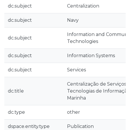
dc.subject
Centralization
dc.subject
Navy
Information and Communic
dc.subject
Technologies
dc.subject
Information Systems
dc.subject
Services
Centralização de Serviços
dc.title
Tecnologias de Informaçã
Marinha
dc.type
other
dspace.entity.type
Publication