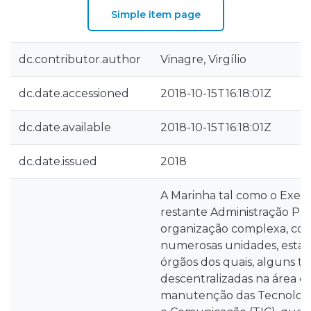
Simple item page
dc.contributor.author
Vinagre, Virgílio
dc.date.accessioned
2018-10-15T16:18:01Z
dc.date.available
2018-10-15T16:18:01Z
dc.date.issued
2018
A Marinha tal como o Exerc
restante Administração Púb
organização complexa, co
numerosas unidades, esta
órgãos dos quais, alguns 
descentralizadas na área do
manutenção das Tecnologi