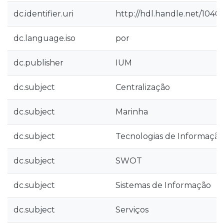
dc.identifier.uri
http://hdl.handle.net/1040
dc.language.iso
por
dc.publisher
IUM
dc.subject
Centralização
dc.subject
Marinha
dc.subject
Tecnologias de Informaçã
dc.subject
SWOT
dc.subject
Sistemas de Informação
dc.subject
Serviços