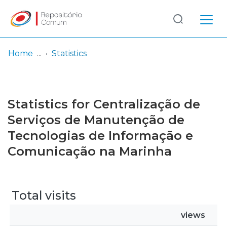
Log
(current)
In
Home
Statistics
Communities
& Collections
Statistics for Centralização de
Browse repository
Serviços de Manutenção de
Tecnologias de Informação e
Entities
Comunicação na Marinha
Total visits
views