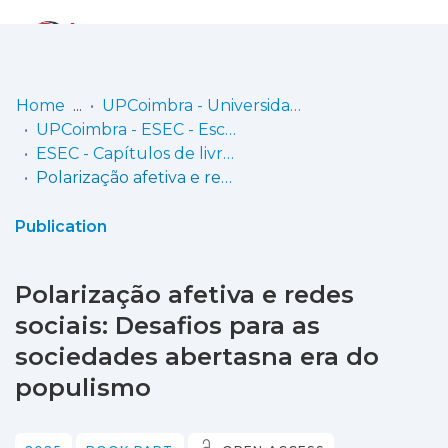
Log
(current)
In
Home
UPCoimbra - Universidade Politécnica de Coimbra
UPCoimbra - ESEC - Escola Superior de Educação de Coimbra
Communities
ESEC - Capítulos de livros
& Collections
Polarização afetiva e redes sociais: Desafios para as sociedades abertasna era do populismo
Browse repository
Publication
Entities
Polarização afetiva e redes
Statistics
sociais: Desafios para as
sociedades abertasna era do
populismo