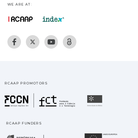
WE ARE AT:
RCAAP PROMOTORS
Fundação para a Ciência
Universidade
RCAAP FUNDERS
República Portuguesa · M
União