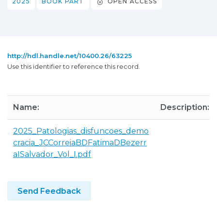
2025
BOOK PART
OPEN ACCESS
http://hdl.handle.net/10400.26/63225
Use this identifier to reference this record.
Name:
Description:
2025_Patologias_disfuncoes_demo
cracia_JCCorreiaBDFatimaDBezerr
aISalvador_Vol_I.pdf
Send Feedback