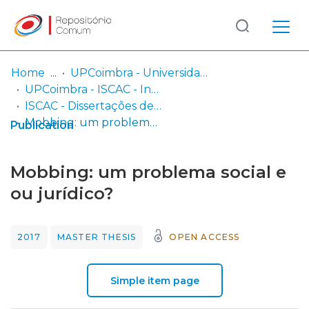
Log
(current)
In
Home
UPCoimbra - Universidade Politécnica de Coimbra
UPCoimbra - ISCAC - Instituto Superior de Contabilidade e Administração de Coimbra
Communities
ISCAC - Dissertações de Mestrado
& Collections
Mobbing: um problema social e ou jurídico?
Publication
Browse repository
Mobbing: um problema social e
Entities
ou jurídico?
Statistics
2017
MASTER THESIS
OPEN ACCESS
Simple item page