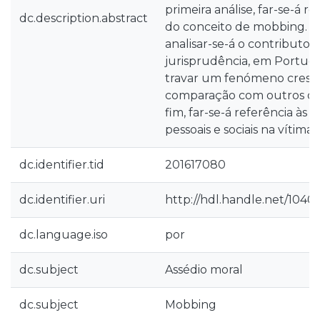
primeira análise, far-se-á r
dc.description.abstract
do conceito de mobbing. P
analisar-se-á o contributo 
jurisprudência, em Portuga
travar um fenómeno cresce
comparação com outros o
fim, far-se-á referência às
pessoais e sociais na vítim
dc.identifier.tid
201617080
dc.identifier.uri
http://hdl.handle.net/1040
dc.language.iso
por
dc.subject
Assédio moral
dc.subject
Mobbing