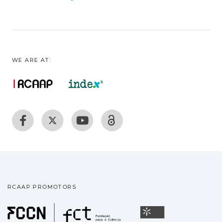
WE ARE AT:
RCAAP PROMOTORS
Fundação para a Ciência
Universidade