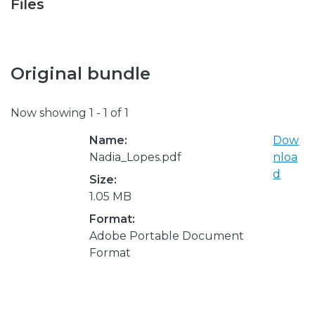
Files
Original bundle
Now showing
1 - 1 of 1
Name:
Dow
Nadia_Lopes.pdf
nloa
d
Size:
1.05 MB
Format:
Adobe Portable Document
Format