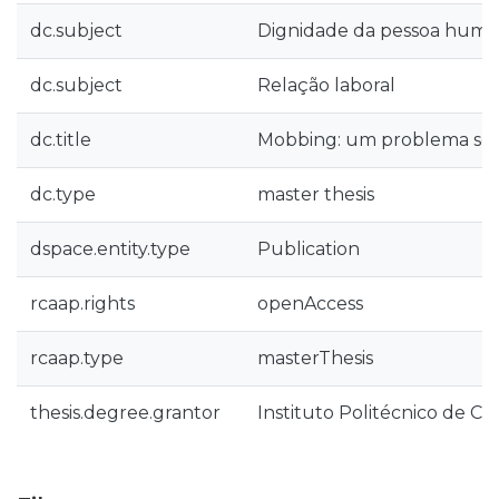
dc.subject
Dignidade da pessoa hum
dc.subject
Relação laboral
dc.title
Mobbing: um problema socia
dc.type
master thesis
dspace.entity.type
Publication
rcaap.rights
openAccess
rcaap.type
masterThesis
thesis.degree.grantor
Instituto Politécnico de Co