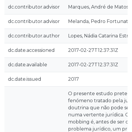
dc.contributor.advisor
Marques, André de Matos 
dc.contributor.advisor
Melanda, Pedro Fortunato
dc.contributor.author
Lopes, Nádia Catarina Estre
dc.date.accessioned
2017-02-27T12:37:31Z
dc.date.available
2017-02-27T12:37:31Z
dc.date.issued
2017
O presente estudo pretend
fenómeno tratado pela jur
doutrina que não pode ser 
numa vertente jurídica. O 
mobbing é, antes de ser c
problema jurídico, um pro