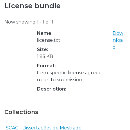
License bundle
Now showing
1 - 1 of 1
Name:
Dow
license.txt
nloa
d
Size:
1.85 KB
Format:
Item-specific license agreed
upon to submission
Description:
Collections
ISCAC - Dissertações de Mestrado