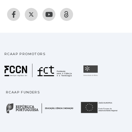
RCAAP PROMOTORS
Fundação para a Ciência
Universidade
RCAAP FUNDERS
República Portuguesa · M
União