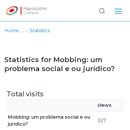
Log
(current)
In
Home
Statistics
Communities
& Collections
Statistics for Mobbing: um
Browse repository
problema social e ou jurídico?
Entities
Total visits
views
Mobbing: um problema social e ou
327
jurídico?