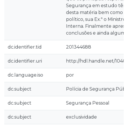
Segurança em estudo têm 
desta matéria bem como o
político, sua Ex.ª o Ministr
Interna. Finalmente apres
conclusões e ainda alguma
dc.identifier.tid
201344688
dc.identifier.uri
http://hdl.handle.net/1040
dc.language.iso
por
dc.subject
Polícia de Segurança Públ
dc.subject
Segurança Pessoal
dc.subject
exclusividade