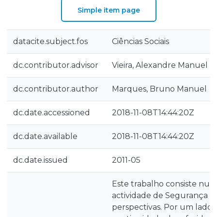
Simple item page
datacite.subject.fos
Ciências Sociais
dc.contributor.advisor
Vieira, Alexandre Manuel C
dc.contributor.author
Marques, Bruno Manuel
dc.date.accessioned
2018-11-08T14:44:20Z
dc.date.available
2018-11-08T14:44:20Z
dc.date.issued
2011-05
Este trabalho consiste num
actividade de Segurança P
perspectivas. Por um lado