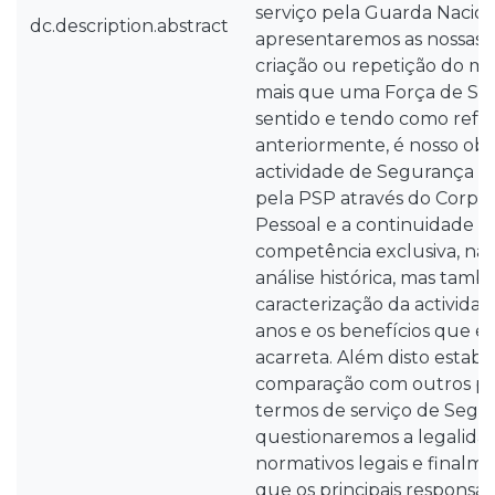
serviço pela Guarda Nacio
dc.description.abstract
apresentaremos as nossas o
criação ou repetição do m
mais que uma Força de Se
sentido e tendo como refe
anteriormente, é nosso objec
actividade de Segurança P
pela PSP através do Corpo
Pessoal e a continuidade
competência exclusiva, não
análise histórica, mas tamb
caracterização da activida
anos e os benefícios que es
acarreta. Além disto estab
comparação com outros pa
termos de serviço de Segu
questionaremos a legalida
normativos legais e finalm
que os principais responsáv