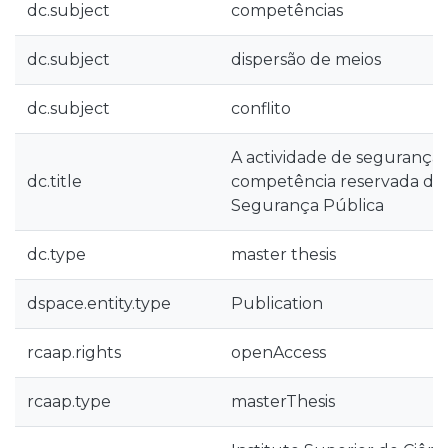
dc.subject
competências
dc.subject
dispersão de meios
dc.subject
conflito
A actividade de segurança
dc.title
competência reservada da 
Segurança Pública
dc.type
master thesis
dspace.entity.type
Publication
rcaap.rights
openAccess
rcaap.type
masterThesis