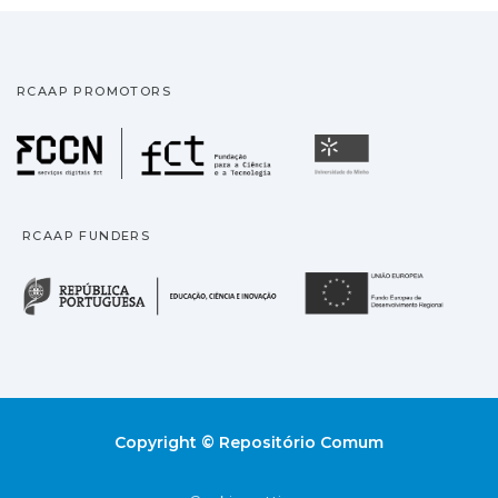
RCAAP PROMOTORS
Fundação para a Ciência
Universidade
RCAAP FUNDERS
República Portuguesa · M
União
Copyright © Repositório Comum