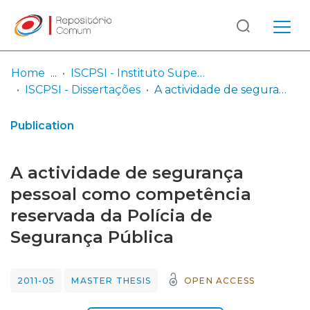
Log
(current)
In
Home
ISCPSI - Instituto Superior de Ciências Policiais e Segurança Interna
ISCPSI - Dissertações
A actividade de segurança pessoal como competência reservada da Polícia de Segurança Pública
Communities
& Collections
Publication
Browse repository
A actividade de segurança
Entities
pessoal como competência
reservada da Polícia de
Statistics
Segurança Pública
2011-05
MASTER THESIS
OPEN ACCESS