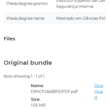
Instituto Superior de Ciência
thesis.degree.grantor
Segurança Interna
thesis.degree.name
Mestrado em Ciências Polici
Files
Original bundle
Now showing
1 - 1 of 1
Name:
Dow
DMICP26ABR10PDF.pdf
nloa
d
Size:
1.05 MB