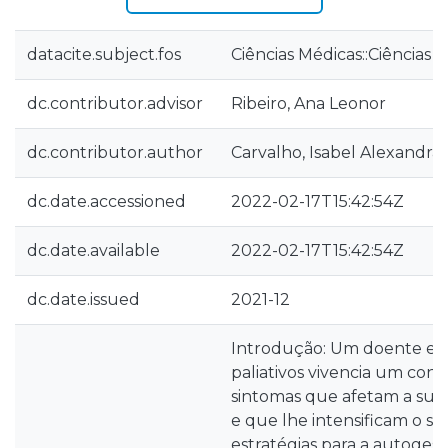
datacite.subject.fos
Ciências Médicas::Ciências 
dc.contributor.advisor
Ribeiro, Ana Leonor
dc.contributor.author
Carvalho, Isabel Alexandra
dc.date.accessioned
2022-02-17T15:42:54Z
dc.date.available
2022-02-17T15:42:54Z
dc.date.issued
2021-12
Introdução: Um doente em
paliativos vivencia um con
sintomas que afetam a sua
e que lhe intensificam o so
estratégias para a autogest