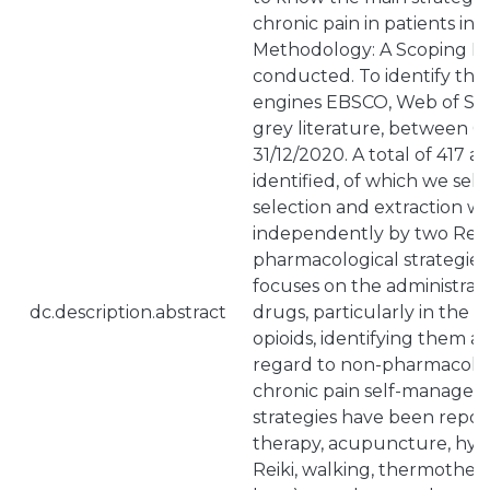
chronic pain in patients in p
Methodology: A Scoping R
conducted. To identify the 
engines EBSCO, Web of Sc
grey literature, between 01
31/12/2020. A total of 417 a
identified, of which we sel
selection and extraction 
independently by two Result
pharmacological strategies
focuses on the administrati
dc.description.abstract
drugs, particularly in the a
opioids, identifying them as
regard to non-pharmacologi
chronic pain self-managem
strategies have been repor
therapy, acupuncture, hypn
Reiki, walking, thermothera