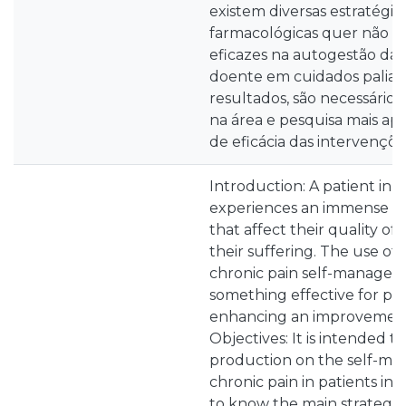
existem diversas estratégia
farmacológicas quer não f
eficazes na autogestão da 
doente em cuidados paliati
resultados, são necessários
na área e pesquisa mais ap
de eficácia das intervençõe
Introduction: A patient in p
experiences an immense s
that affect their quality of 
their suffering. The use of 
chronic pain self-managem
something effective for pai
enhancing an improvement in
Objectives: It is intended t
production on the self-m
chronic pain in patients in 
to know the main strategies