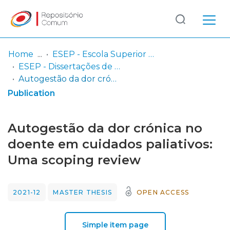
Log
(current)
In
Home
ESEP - Escola Superior de Enfermagem - Universidade do Porto
ESEP - Dissertações de Mestrado
Communities
Autogestão da dor crónica no doente em cuidados paliativos: Uma scoping review
& Collections
Publication
Browse repository
Autogestão da dor crónica no
Entities
doente em cuidados paliativos:
Uma scoping review
Statistics
2021-12
MASTER THESIS
OPEN ACCESS
Simple item page