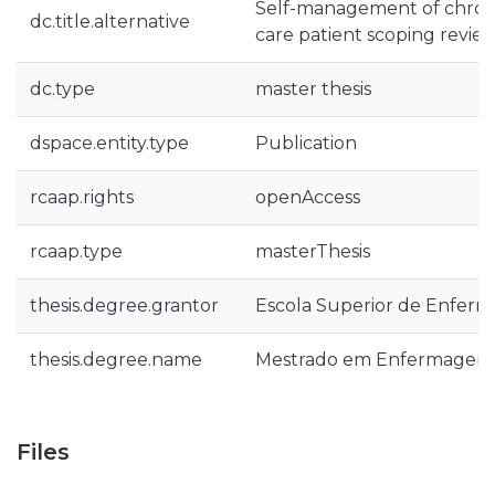
Self-management of chronic
dc.title.alternative
care patient scoping revie
dc.type
master thesis
dspace.entity.type
Publication
rcaap.rights
openAccess
rcaap.type
masterThesis
thesis.degree.grantor
Escola Superior de Enfer
thesis.degree.name
Mestrado em Enfermagem 
Files