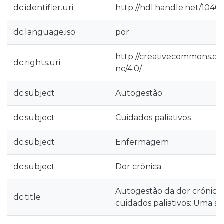
dc.identifier.uri
http://hdl.handle.net/1040
dc.language.iso
por
http://creativecommons.org
dc.rights.uri
nc/4.0/
dc.subject
Autogestão
dc.subject
Cuidados paliativos
dc.subject
Enfermagem
dc.subject
Dor crónica
Autogestão da dor crónic
dc.title
cuidados paliativos: Uma s