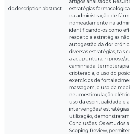
artigos analisados. Resultad
dc.description.abstract
estratégias farmacológicas 
na administração de fármac
nomeadamente na administ
identificando-os como efic
respeito a estratégias não 
autogestão da dor crónica,
diversas estratégias, tais c
a acupuntura, hipnose/auto-
caminhada, termoterapia (o 
crioterapia, o uso do posic
exercícios de fortalecimen
massagem, o uso da medita
neuroestimulação elétrica 
uso da espiritualidade e a fi
intervenções/ estratégias a
utilização, demonstraram ef
Conclusões: Os estudos ana
Scoping Review, permitem 