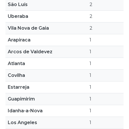
São Luís
2
Uberaba
2
Vila Nova de Gaia
2
Arapiraca
1
Arcos de Valdevez
1
Atlanta
1
Covilha
1
Estarreja
1
Guapimirim
1
Idanha-a-Nova
1
Los Angeles
1