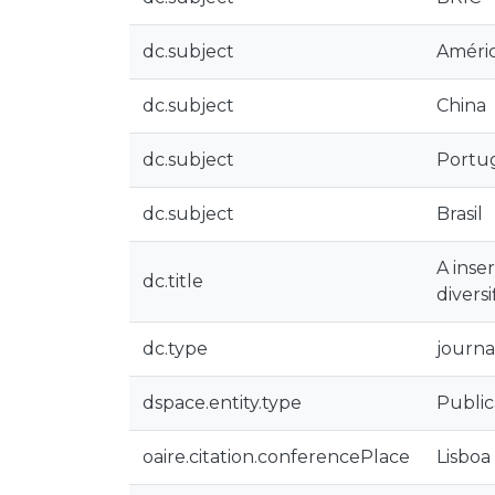
dc.subject
Améric
dc.subject
China
dc.subject
Portu
dc.subject
Brasil
A inse
dc.title
divers
dc.type
journal
dspace.entity.type
Public
oaire.citation.conferencePlace
Lisboa