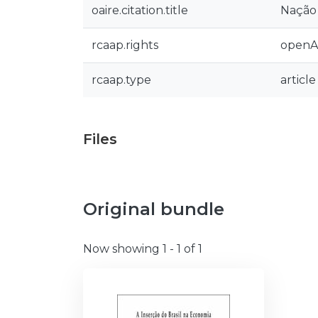
oaire.citation.title
Nação
rcaap.rights
openA
rcaap.type
article
Files
Original bundle
Now showing
1 - 1 of 1