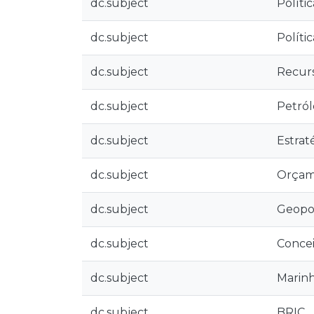
dc.subject
Políti
dc.subject
Políti
dc.subject
Recurs
dc.subject
Petró
dc.subject
Estrat
dc.subject
Orçam
dc.subject
Geopol
dc.subject
Concei
dc.subject
Marin
dc.subject
BRIC