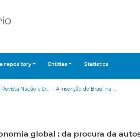
 repository
Entities
Statistics
IDN - Revista Nação e Defesa
A inserção do Brasil na economia global : da procura da autossuficiência à estratégia de diversificação
onomia global : da procura da autos