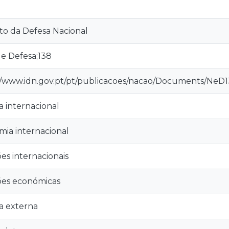
uto da Defesa Nacional
e Defesa;138
//www.idn.gov.pt/pt/publicacoes/nacao/Documents/NeD
ca internacional
ia internacional
es internacionais
ões económicas
ca externa