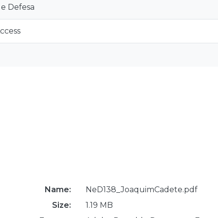
 e Defesa
ccess
Name:
NeD138_JoaquimCadete.pdf
Size:
1.19 MB