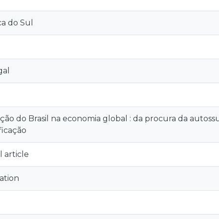
a do Sul
gal
rção do Brasil na economia global : da procura da autossu
ificação
 article
ation