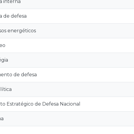
ca interna
ca de defesa
os energéticos
leo
égia
ento de defesa
ítica
to Estratégico de Defesa Nacional
ha