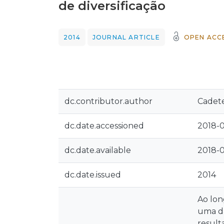
de diversificação
2014
JOURNAL ARTICLE
OPEN ACC
dc.contributor.author
Cadet
dc.date.accessioned
2018-0
dc.date.available
2018-0
dc.date.issued
2014
Ao lon
uma da
result