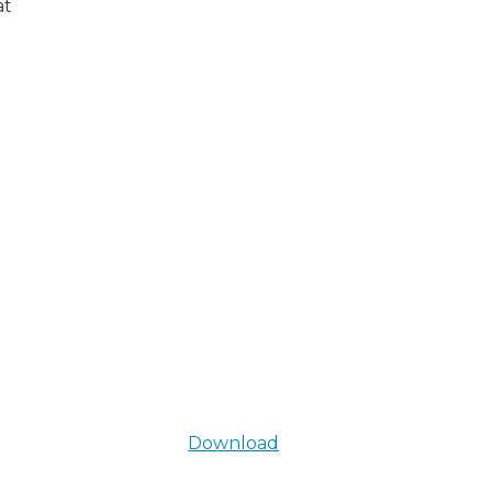
at
Download