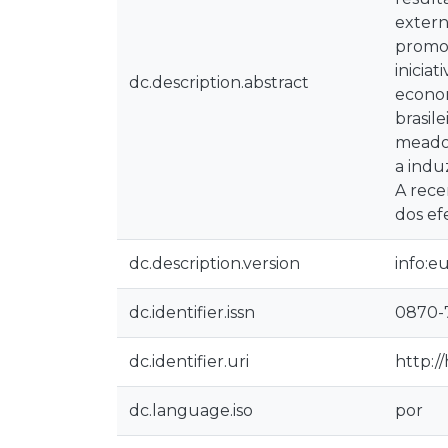
extern
promoç
inicia
dc.description.abstract
econom
brasil
meados
a indu
A rece
dos ef
dc.description.version
info:e
dc.identifier.issn
0870-
dc.identifier.uri
http:/
dc.language.iso
por