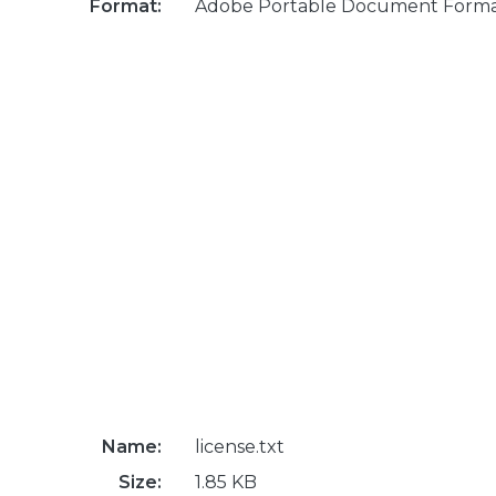
Format:
Adobe Portable Document Form
Name:
license.txt
Size:
1.85 KB