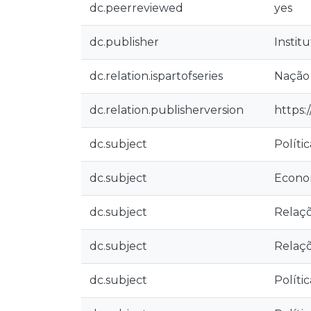
dc.peerreviewed
yes
dc.publisher
Instit
dc.relation.ispartofseries
Nação 
dc.relation.publisherversion
https:
dc.subject
Políti
dc.subject
Econom
dc.subject
Relaçõ
dc.subject
Relaç
dc.subject
Políti