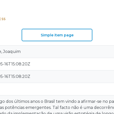
ESS
Simple item page
e, Joaquim
5-16T15:08:20Z
5-16T15:08:20Z
go dos últimos anos o Brasil tem vindo a afirmar-se no 
s potências emergentes. Tal facto não é uma decorrênc
ado da implementação de uma visão estratégia de longo p