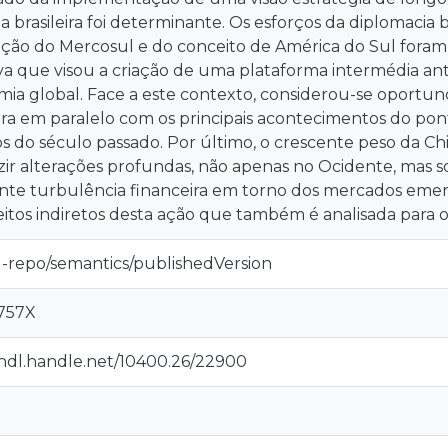
a brasileira foi determinante. Os esforços da diplomacia b
ão do Mercosul e do conceito de América do Sul foram 
tiva que visou a criação de uma plataforma intermédia ant
ia global. Face a este contexto, considerou-se oportuno 
eira em paralelo com os principais acontecimentos do po
 do século passado. Por último, o crescente peso da Chi
zir alterações profundas, não apenas no Ocidente, mas
nte turbulência financeira em torno dos mercados em
eitos indiretos desta ação que também é analisada para o 
u-repo/semantics/publishedVersion
757X
/hdl.handle.net/10400.26/22900