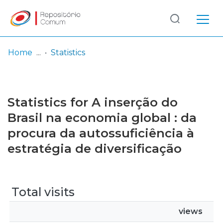
Log
(current)
In
Home
Statistics
Communities
& Collections
Statistics for A inserção do
Browse repository
Brasil na economia global : da
procura da autossuficiência à
Entities
estratégia de diversificação
Total visits
views