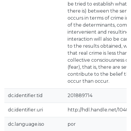
be tried to establish what is
there is) between the sens
occurs in terms of crime in t
of the determinants, comp
intervenient and resulting 
interaction will also be car
to the results obtained, w
that real crime is less than
collective consciousness or
(fear), that is, there are sev
contribute to the belief t
occur than occur.
dc.identifier.tid
201889714
dc.identifier.uri
http://hdl.handle.net/1040
dc.language.iso
por