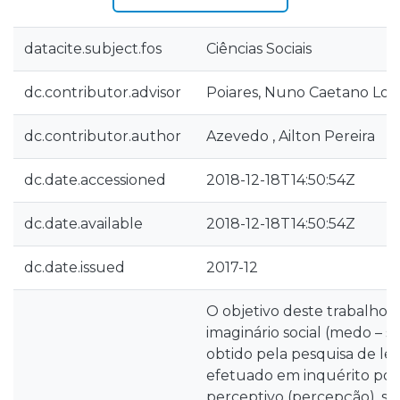
datacite.subject.fos
Ciências Sociais
dc.contributor.advisor
Poiares, Nuno Caetano Lop
dc.contributor.author
Azevedo , Ailton Pereira
dc.date.accessioned
2018-12-18T14:50:54Z
dc.date.available
2018-12-18T14:50:54Z
dc.date.issued
2017-12
O objetivo deste trabalho é
imaginário social (medo – 
obtido pela pesquisa de l
efetuado em inquérito por
perceptivo (percepção), se