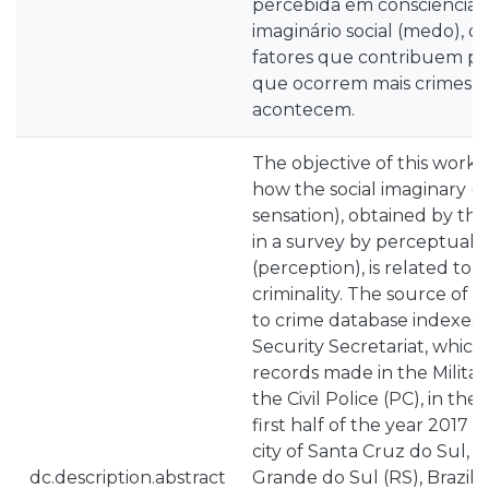
percebida em consciência c
imaginário social (medo), ou
fatores que contribuem pa
que ocorrem mais crimes 
acontecem.
The objective of this work i
how the social imaginary (fe
sensation), obtained by the
in a survey by perceptual 
(perception), is related to o
criminality. The source of 
to crime database indexes 
Security Secretariat, which
records made in the Milita
the Civil Police (PC), in th
first half of the year 2017 a
city of Santa Cruz do Sul, i
dc.description.abstract
Grande do Sul (RS), Brazil. In