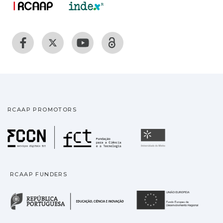
RCAAP PROMOTORS
Fundação para a Ciência
Universidade
RCAAP FUNDERS
República Portuguesa · M
União