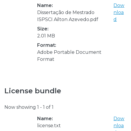
Name:
Dow
Dissertação de Mestrado
nloa
ISPSCI Ailton Azevedo.pdf
d
Size:
2.01 MB
Format:
Adobe Portable Document
Format
License bundle
Now showing
1 - 1 of 1
Name:
Dow
license.txt
nloa