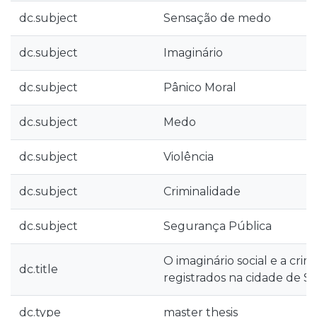
dc.subject
Sensação de medo
dc.subject
Imaginário
dc.subject
Pânico Moral
dc.subject
Medo
dc.subject
Violência
dc.subject
Criminalidade
dc.subject
Segurança Pública
O imaginário social e a crim
dc.title
registrados na cidade de S
dc.type
master thesis