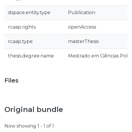
dspace.entity.type
Publication
rcaap.rights
openAccess
rcaap.type
masterThesis
thesis.degree.name
Mestrado em Ciências Polici
Files
Original bundle
Now showing
1 - 1 of 1