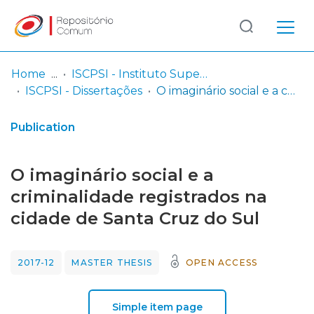
Log
(current)
In
Home
ISCPSI - Instituto Superior de Ciências Policiais e Segurança Interna
ISCPSI - Dissertações
O imaginário social e a criminalidade registrados na cidade de Santa Cruz do Sul
Communities
& Collections
Publication
Browse repository
O imaginário social e a
Entities
criminalidade registrados na
cidade de Santa Cruz do Sul
Statistics
2017-12
MASTER THESIS
OPEN ACCESS
Simple item page