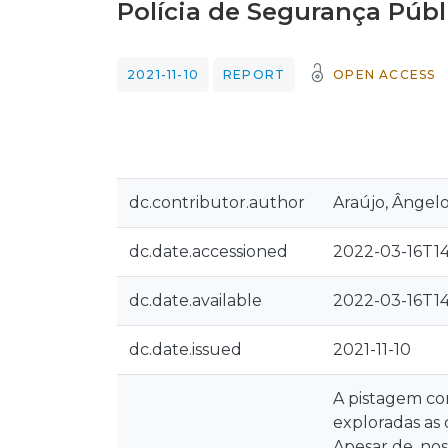
Polícia de Segurança Públ
2021-11-10
REPORT
OPEN ACCESS
dc.contributor.author
Araújo, Ângel
dc.date.accessioned
2022-03-16T14
dc.date.available
2022-03-16T14
dc.date.issued
2021-11-10
A pistagem co
exploradas as 
Apesar de, nos