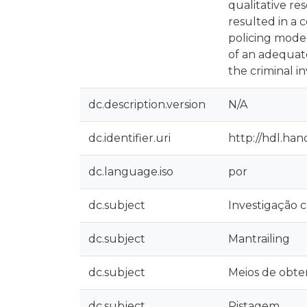
qualitative re
resulted in a 
policing mode
of an adequat
the criminal in
dc.description.version
N/A
dc.identifier.uri
http://hdl.han
dc.language.iso
por
dc.subject
Investigação c
dc.subject
Mantrailing
dc.subject
Meios de obte
dc.subject
Pistagem