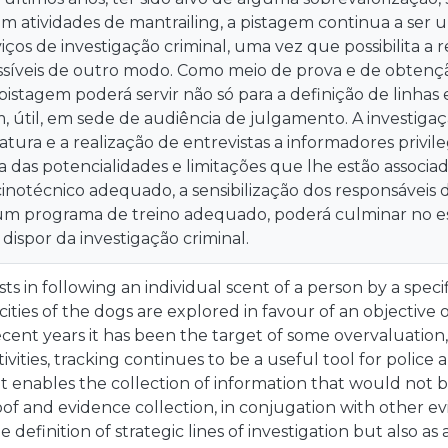
m atividades de mantrailing, a pistagem continua a ser u
viços de investigação criminal, uma vez que possibilita 
ssíveis de outro modo. Como meio de prova e de obten
pistagem poderá servir não só para a definição de linhas 
útil, em sede de audiência de julgamento. A investigação
eratura e a realização de entrevistas a informadores priv
a das potencialidades e limitações que lhe estão associ
inotécnico adequado, a sensibilização dos responsáveis d
 um programa de treino adequado, poderá culminar no 
dispor da investigação criminal.
sts in following an individual scent of a person by a spe
cities of the dogs are explored in favour of an objectiv
cent years it has been the target of some overvaluation,
ivities, tracking continues to be a useful tool for police 
e it enables the collection of information that would not b
of and evidence collection, in conjugation with other e
e definition of strategic lines of investigation but also as