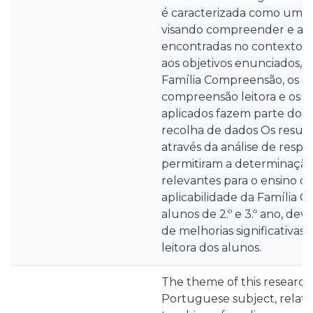
é caracterizada como uma 
visando compreender e alte
encontradas no contexto. P
aos objetivos enunciados, 
Família Compreensão, os g
compreensão leitora e os q
aplicados fazem parte dos
recolha de dados Os result
através da análise de respo
permitiram a determinação
relevantes para o ensino da
aplicabilidade da Família
alunos de 2.º e 3.º ano, dev
de melhorias significativa
leitora dos alunos.
The theme of this research 
Portuguese subject, relatin