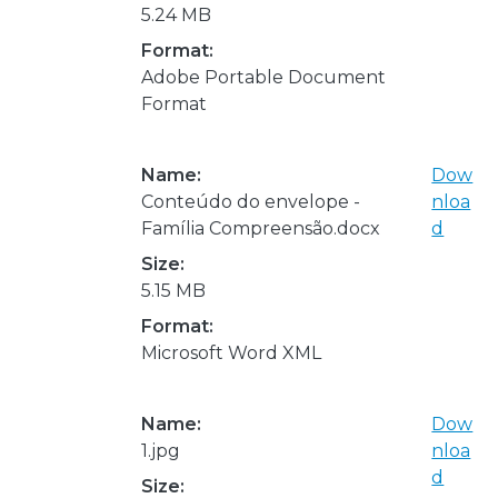
5.24 MB
Format:
Adobe Portable Document
Format
Name:
Dow
Conteúdo do envelope -
nloa
Família Compreensão.docx
d
Size:
5.15 MB
Format:
Microsoft Word XML
Name:
Dow
1.jpg
nloa
d
Size: