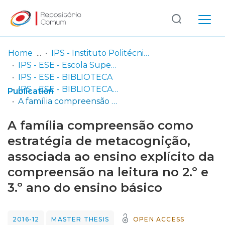
Log
(current)
In
Home
IPS - Instituto Politécnico de Setúbal
IPS - ESE - Escola Superior de Educação
Communities
IPS - ESE - BIBLIOTECA
& Collections
IPS - ESE - BIBLIOTECA - Dissertações de mestrado
Publication
A família compreensão como estratégia de metacognição, associada ao ensino explícito da compreensão na leitura no 2.º e 3.º ano do ensino básico
Browse repository
A família compreensão como
Entities
estratégia de metacognição,
associada ao ensino explícito da
Statistics
compreensão na leitura no 2.º e
3.º ano do ensino básico
2016-12
MASTER THESIS
OPEN ACCESS