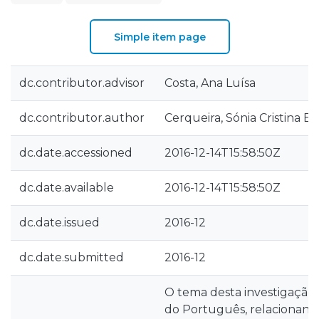
Simple item page
dc.contributor.advisor
Costa, Ana Luísa
dc.contributor.author
Cerqueira, Sónia Cristina Ba
dc.date.accessioned
2016-12-14T15:58:50Z
dc.date.available
2016-12-14T15:58:50Z
dc.date.issued
2016-12
dc.date.submitted
2016-12
O tema desta investigação 
do Português, relacionand