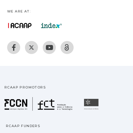
WE ARE AT:
RCAAP PROMOTORS
Fundação para a Ciência
Universidade
RCAAP FUNDERS