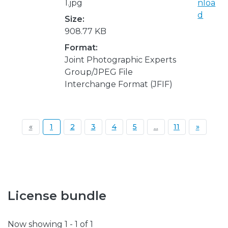
1.jpg
nloa
d
Size:
908.77 KB
Format:
Joint Photographic Experts
Group/JPEG File
Interchange Format (JFIF)
(current)
«
1
2
3
4
5
...
11
»
License bundle
Now showing
1 - 1 of 1