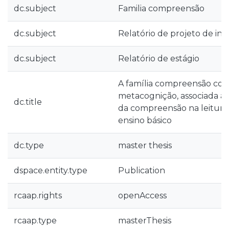
dc.subject
Familia compreensão
dc.subject
Relatório de projeto de inv
dc.subject
Relatório de estágio
A família compreensão com
metacognição, associada ao
dc.title
da compreensão na leitura n
ensino básico
dc.type
master thesis
dspace.entity.type
Publication
rcaap.rights
openAccess
rcaap.type
masterThesis