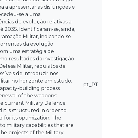
a a apresentar as disfunções e
Procedeu-se a uma
ncias de evolução relativas a
 2035. Identificaram-se, ainda,
ramação Militar, indicando-se
correntes da evolução
 com uma estratégia de
mo resultados da investigação
fesa Militar, requisitos de
síveis de introduzir nos
ilitar no horizonte em estudo.
pt_PT
capacity-building process
renewal of the weapons'
the current Military Defence
 it is structured in order to
for its optimization. The
 military capabilities that are
he projects of the Military