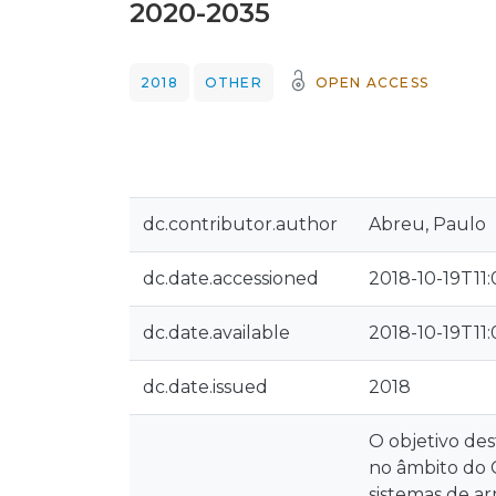
2020-2035
2018
OTHER
OPEN ACCESS
dc.contributor.author
Abreu, Paulo
dc.date.accessioned
2018-10-19T11
dc.date.available
2018-10-19T11
dc.date.issued
2018
O objetivo des
no âmbito do 
sistemas de ar