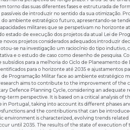
m torno das suas diferentes fases e estruturada de form
 passíveis de introduzir no sentido da sua otimização. 
 do ambiente estratégico futuro, apresentando-se tendê
capacidades militares que se perspetivam no horizonte até
do estado de execução dos projetos da atual Lei de Prog
e novos projetos considerados adequados introduzir de
dotou-se na investigação um raciocínio do tipo indutivo,
itativa e o estudo de caso como desenho de pesquisa. Co
subsídios para a melhoria do Ciclo de Planeamento de De
entificados para o horizonte até 2035 e ajustamentos pas
i de Programação Militar face ao ambiente estratégico m
 research aims to contribute to the improvement of the 
litary Defence Planning Cycle, considering an adequate 
ng-term perspective. It is based on a critical analysis of 
 in Portugal, taking into account its different phases and
sfunctions and the contributions that can be introduced 
ic environment is characterized, evolving trends related to
cur until 2035. The results of the state of execution of t