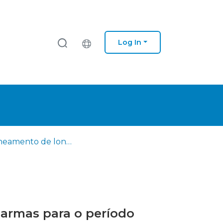
Log In
O planeamento de longo prazo e a renovação de sistemas de armas para o período 2020-2035
 armas para o período