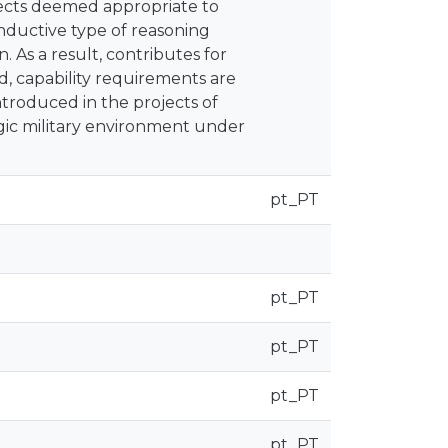
jects deemed appropriate to
inductive type of reasoning
. As a result, contributes for
, capability requirements are
ntroduced in the projects of
egic military environment under
pt_PT
pt_PT
pt_PT
pt_PT
pt_PT