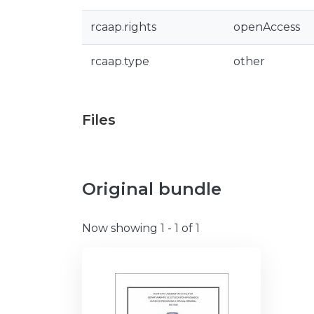
rcaap.rights
openAccess
rcaap.type
other
Files
Original bundle
Now showing
1 - 1 of 1