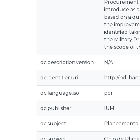
Procurement L
introduce as a
based on a qua
the improveme
identified tak
the Military P
the scope of t
dc.description.version
N/A
dc.identifier.uri
http://hdl.ha
dc.language.iso
por
dc.publisher
IUM
dc.subject
Planeamento 
dc.subject
Ciclo de Plan