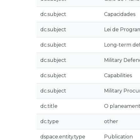
dc.subject
Capacidades
dc.subject
Lei de Program
dc.subject
Long-term de
dc.subject
Military Defe
dc.subject
Capabilities
dc.subject
Military Proc
dc.title
O planeamento
dc.type
other
dspace.entity.type
Publication