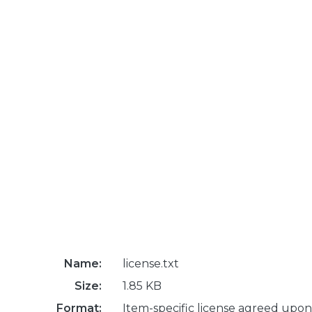
Name:
license.txt
Size:
1.85 KB
Format:
Item-specific license agreed upon