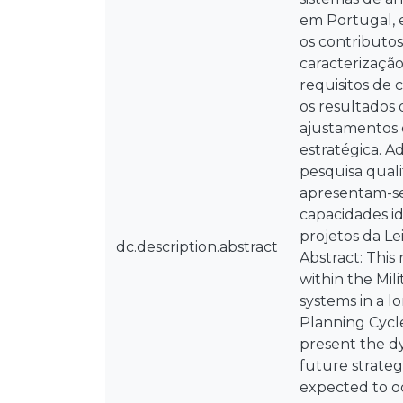
em Portugal, e
os contributos
caracterização
requisitos de 
os resultados 
ajustamentos 
estratégica. A
pesquisa qual
apresentam-se 
capacidades id
projetos da Le
dc.description.abstract
Abstract: This
within the Mi
systems in a lo
Planning Cycle
present the dy
future strateg
expected to oc