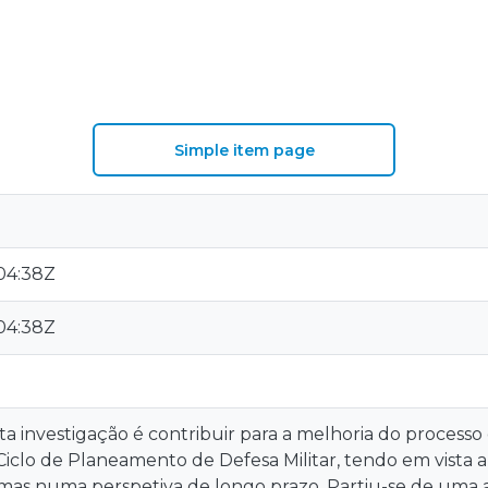
Simple item page
:04:38Z
:04:38Z
ta investigação é contribuir para a melhoria do processo
Ciclo de Planeamento de Defesa Militar, tendo em vista
mas numa perspetiva de longo prazo. Partiu-se de uma aná