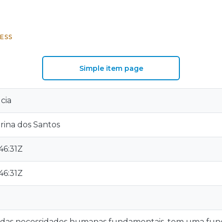
ESS
Simple item page
cia
arina dos Santos
46:31Z
46:31Z
das necessidades humanas fundamentais, tem uma funçã