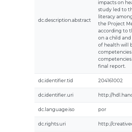
impacts on he
study led to t
literacy among
dc.description.abstract
the Project Me
according to th
on a child and
of health will
competencies i
competencies t
final report.
dc.identifier.tid
204161002
dc.identifier.uri
http://hdl.han
dc.language.iso
por
dc.rights.uri
http://creativ