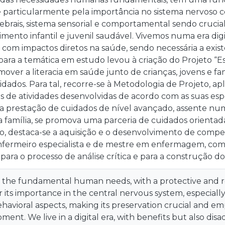
 particularmente pela importância no sistema nervoso ce
ebrais, sistema sensorial e comportamental sendo crucia
mento infantil e juvenil saudável. Vivemos numa era dig
com impactos diretos na saúde, sendo necessária a exist
 para a temática em estudo levou à criação do Projeto “E
mover a literacia em saúde junto de crianças, jovens e fa
idados. Para tal, recorre-se à Metodologia de Projeto, ap
vés de atividades desenvolvidas de acordo com as suas esp
a prestação de cuidados de nível avançado, assente n
a família, se promova uma parceria de cuidados orientad
, destaca-se a aquisição e o desenvolvimento de compet
nfermeiro especialista e de mestre em enfermagem, com
ara o processo de análise crítica e para a construção do r
f the fundamental human needs, with a protective and re
or its importance in the central nervous system, especially
havioral aspects, making its preservation crucial and em
ent. We live in a digital era, with benefits but also dis