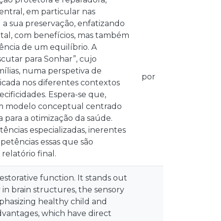
ntral, em particular nas
l a sua preservação, enfatizando
ital, com benefícios, mas também
ência de um equilíbrio. A
scutar para Sonhar”, cujo
mílias, numa perspetiva de
por
licada nos diferentes contextos
ecificidades. Espera-se que,
um modelo conceptual centrado
a para a otimização da saúde.
ências especializadas, inerentes
petências essas que são
elatório final.
storative function. It stands out
 in brain structures, the sensory
phasizing healthy child and
advantages, which have direct