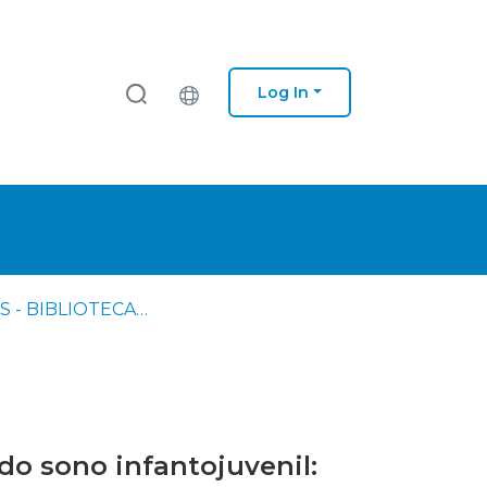
Log In
IPS - ESS - BIBLIOTECA - Dissertações de mestrado
do sono infantojuvenil: