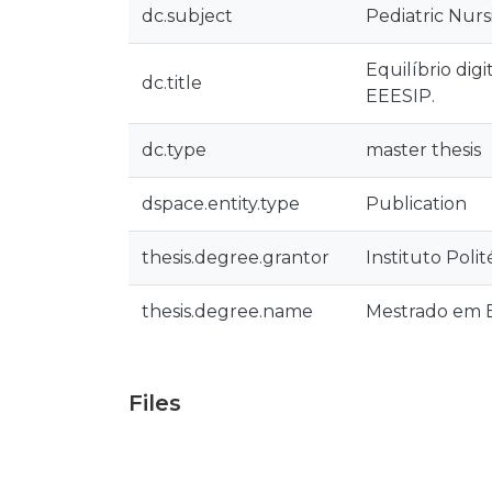
dc.subject
Pediatric Nurs
Equilíbrio dig
dc.title
EEESIP.
dc.type
master thesis
dspace.entity.type
Publication
thesis.degree.grantor
Instituto Poli
thesis.degree.name
Mestrado em E
Files