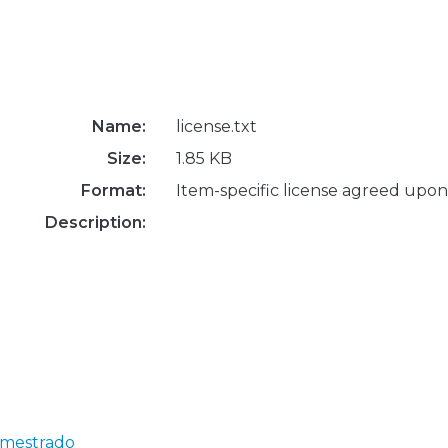
Name:
license.txt
Size:
1.85 KB
Format:
Item-specific license agreed upon
Description:
e mestrado