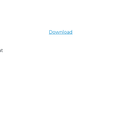
Download
at