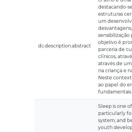
destacando-se
estruturas cer
um desenvolvi
desvantagens, 
sensibilização
objetivo é pro
dc.description.abstract
parceria de cu
clínicos, atra
através de um
na criança e n
Neste contexto
ao papel do e
fundamentais p
Sleep is one o
particularly f
system, and be
youth developm