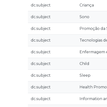
dc.subject
Criança
dc.subject
Sono
dc.subject
Promoção da
dc.subject
Tecnologias 
dc.subject
Enfermagem em
dc.subject
Child
dc.subject
Sleep
dc.subject
Health Promo
dc.subject
Information 