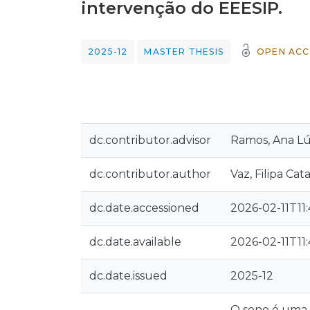
intervenção do EEESIP.
2025-12
MASTER THESIS
OPEN ACC
dc.contributor.advisor
Ramos, Ana Lú
dc.contributor.author
Vaz, Filipa Cat
dc.date.accessioned
2026-02-11T11:
dc.date.available
2026-02-11T11:
dc.date.issued
2025-12
O sono é uma 