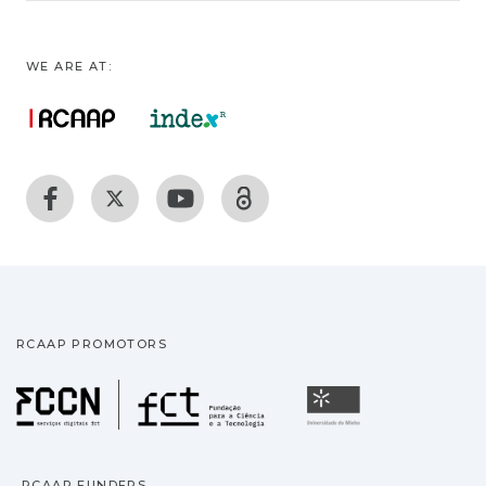
WE ARE AT:
RCAAP PROMOTORS
Fundação para a Ciência
Universidade
RCAAP FUNDERS