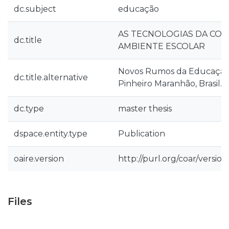
dc.subject
educação
AS TECNOLOGIAS DA COM
dc.title
AMBIENTE ESCOLAR
Novos Rumos da Educação 
dc.title.alternative
Pinheiro Maranhão, Brasil.
dc.type
master thesis
dspace.entity.type
Publication
oaire.version
http://purl.org/coar/versi
Files