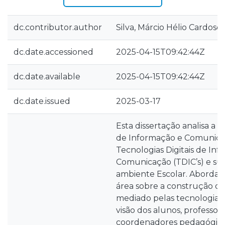
dc.contributor.author
Silva, Márcio Hélio Cardoso
dc.date.accessioned
2025-04-15T09:42:44Z
dc.date.available
2025-04-15T09:42:44Z
dc.date.issued
2025-03-17
Esta dissertação analisa a 
de Informação e Comunicaç
Tecnologias Digitais de In
Comunicação (TDIC’s) e sua
ambiente Escolar. Aborda a 
área sobre a construção 
mediado pelas tecnologias d
visão dos alunos, professore
coordenadores pedagógicos