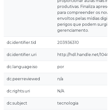
proporcionar aulas mais int
produtivas. Finaliza aprese
para compreender os novo
envoltos pelas mídias digita
perigos que podem surgir 
gerenciamento.
dc.identifier.tid
203936310
dc.identifier.uri
http://hdl.handle.net/1040
dc.language.iso
por
dc.peerreviewed
n/a
dc.rights.uri
N/A
dc.subject
tecnologia