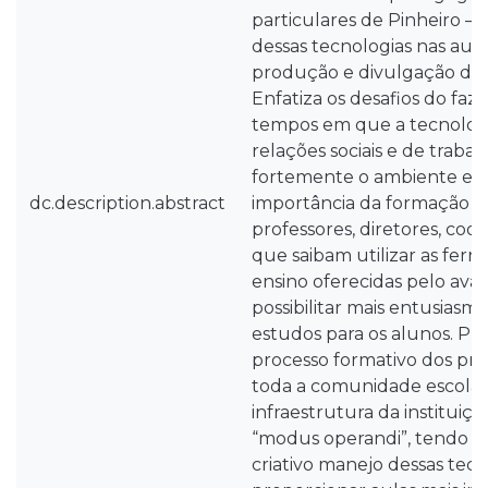
particulares de Pinheiro –
dessas tecnologias nas aula
produção e divulgação do
Enfatiza os desafios do fa
tempos em que a tecnologi
relações sociais e de traba
fortemente o ambiente edu
dc.description.abstract
importância da formação c
professores, diretores, coo
que saibam utilizar as fer
ensino oferecidas pelo ava
possibilitar mais entusias
estudos para os alunos. Pr
processo formativo dos pro
toda a comunidade escolar
infraestrutura da institui
“modus operandi”, tendo em
criativo manejo dessas tec