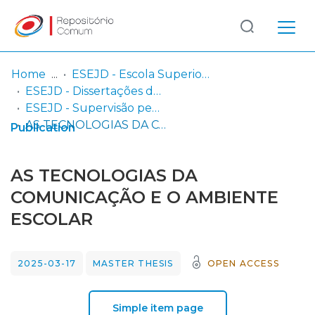
Log
(current)
In
Home
ESEJD - Escola Superior de Educação João de Deus
ESEJD - Dissertações de Mestrado em Educação
Communities
ESEJD - Supervisão pedagógica
& Collections
AS TECNOLOGIAS DA COMUNICAÇÃO E O AMBIENTE ESCOLAR
Publication
Browse repository
AS TECNOLOGIAS DA
Entities
COMUNICAÇÃO E O AMBIENTE
ESCOLAR
Statistics
2025-03-17
MASTER THESIS
OPEN ACCESS
Simple item page