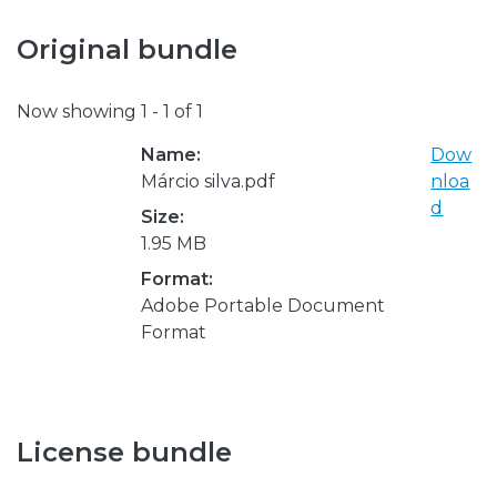
Original bundle
Now showing
1 - 1 of 1
Name:
Dow
Márcio silva.pdf
nloa
d
Size:
1.95 MB
Format:
Adobe Portable Document
Format
License bundle