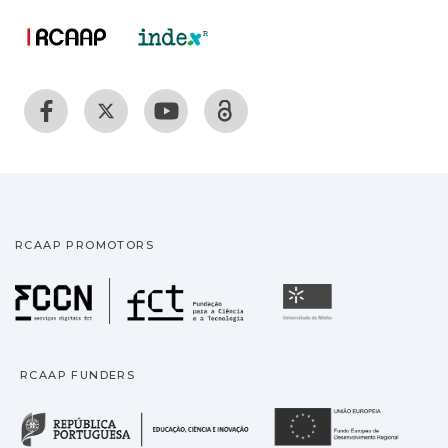
RCAAP PROMOTORS
Fundação para a Ciência
Universidade
RCAAP FUNDERS
República Portuguesa · M
União