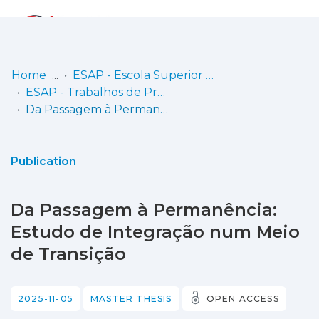
Log
(current)
In
Home
ESAP - Escola Superior Artística do Porto
ESAP - Trabalhos de Projecto
Communities
Da Passagem à Permanência: Estudo de Integração num Meio de Transição
& Collections
Browse repository
Publication
Entities
Da Passagem à Permanência:
Statistics
Estudo de Integração num Meio
de Transição
2025-11-05
MASTER THESIS
OPEN ACCESS