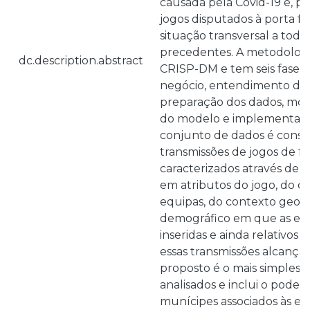
causada pela Covid-19 e, p
jogos disputados à porta f
situação transversal a todo
precedentes. A metodologia 
dc.description.abstract
CRISP-DM e tem seis fases
negócio, entendimento dos
preparação dos dados, mod
do modelo e implementaç
conjunto de dados é const
transmissões de jogos de fu
caracterizados através de 55
em atributos do jogo, do 
equipas, do contexto geogr
demográfico em que as equ
inseridas e ainda relativos 
essas transmissões alcança
proposto é o mais simples
analisados e inclui o pode
munícipes associados às equ