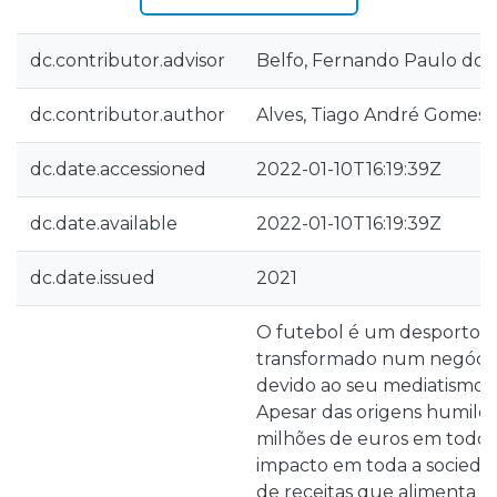
dc.contributor.advisor
Belfo, Fernando Paulo dos
dc.contributor.author
Alves, Tiago André Gomes
dc.date.accessioned
2022-01-10T16:19:39Z
dc.date.available
2022-01-10T16:19:39Z
dc.date.issued
2021
O futebol é um desporto q
transformado num negócio 
devido ao seu mediatismo e
Apesar das origens humild
milhões de euros em todo
impacto em toda a socieda
de receitas que alimenta o