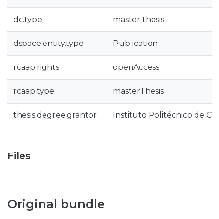
dc.type
master thesis
dspace.entity.type
Publication
rcaap.rights
openAccess
rcaap.type
masterThesis
thesis.degree.grantor
Instituto Politécnico de Co
Files
Original bundle