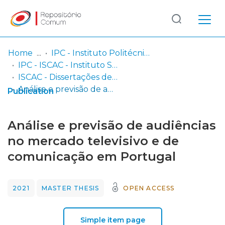
Log
(current)
In
Home
IPC - Instituto Politécnico de Coimbra
IPC - ISCAC - Instituto Superior de Contabilidade e Administração de Coimbra
Communities
ISCAC - Dissertações de Mestrado
& Collections
Análise e previsão de audiências no mercado televisivo e de comunicação em Portugal
Publication
Browse repository
Análise e previsão de audiências
Entities
no mercado televisivo e de
comunicação em Portugal
Statistics
2021
MASTER THESIS
OPEN ACCESS
Simple item page