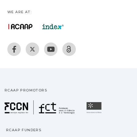
WE ARE AT:
RCAAP PROMOTORS
Fundação para a Ciência
Universidade
RCAAP FUNDERS