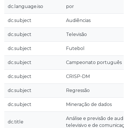
dc.language.iso
por
dc.subject
Audiências
dc.subject
Televisão
dc.subject
Futebol
dc.subject
Campeonato português
dc.subject
CRISP-DM
dc.subject
Regressão
dc.subject
Mineração de dados
Análise e previsão de audi
dc.title
televisivo e de comunicaç