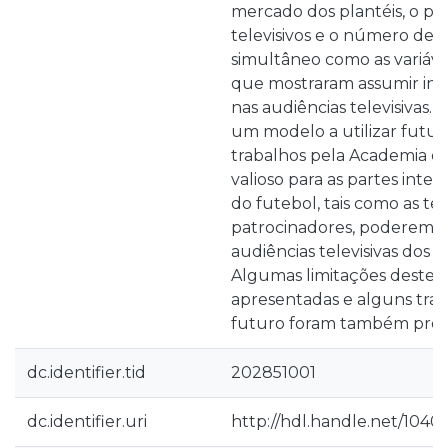
mercado dos plantéis, o pr
televisivos e o número de 
simultâneo como as variáv
que mostraram assumir influ
nas audiências televisivas.
um modelo a utilizar fut
trabalhos pela Academia 
valioso para as partes inte
do futebol, tais como as tel
patrocinadores, poderem ot
audiências televisivas dos 
Algumas limitações deste 
apresentadas e alguns trab
futuro foram também prop
dc.identifier.tid
202851001
dc.identifier.uri
http://hdl.handle.net/1040