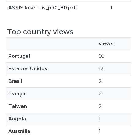
ASSISJoseLuis_p70_80.pdf
1
Top country views
views
Portugal
95
Estados Unidos
12
Brasil
2
França
2
Taiwan
2
Angola
1
Austrália
1