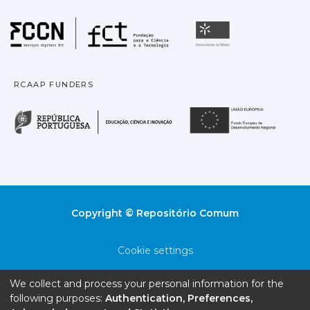
Fundação para a Ciência
Universidade
RCAAP FUNDERS
República Portuguesa · M
União
Copyright © Repositório Comum
Cookie settings
Privacy policy
We collect and process your personal information for the
following purposes:
Authentication, Preferences,
End User Agreement