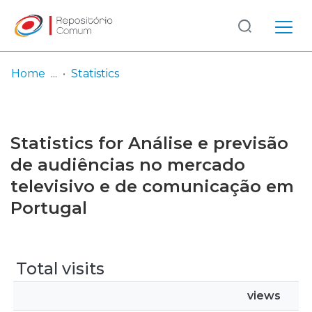
Log
(current)
In
Home
Statistics
Communities
& Collections
Statistics for Análise e previsão
Browse repository
de audiências no mercado
televisivo e de comunicação em
Entities
Portugal
Total visits
views