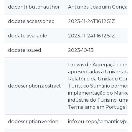
dc.contributor.author
Antunes, Joaquim Gonçalv
dc.date.accessioned
2023-11-24T16:12:51Z
dc.date.available
2023-11-24T16:12:51Z
dc.date.issued
2023-10-13
Provas de Agregação em G
apresentadas à Universida
Relatório da Unidade Curri
dc.description.abstract
Turístico Sumário pormeno
implementação do Marketi
indústria do Turismo: uma 
Termalismo em Portugal C
dc.description.version
info:eu-repo/semantics/pub