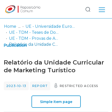
Log
(current)
In
Home
UE - Universidade Europeia
UE - TDM - Teses de Doutoramento e Mestrado
Communities
UE - TDM - Provas de Agregação
& Collections
Relatório da Unidade Curricular de Marketing Turístico
Publication
Browse repository
Relatório da Unidade Curricular
Entities
de Marketing Turístico
Statistics
2023-10-13
REPORT
RESTRICTED ACCESS
Simple item page