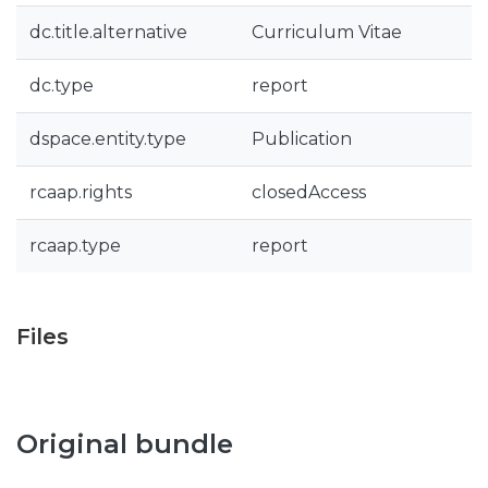
dc.title.alternative
Curriculum Vitae
dc.type
report
dspace.entity.type
Publication
rcaap.rights
closedAccess
rcaap.type
report
Files
Original bundle