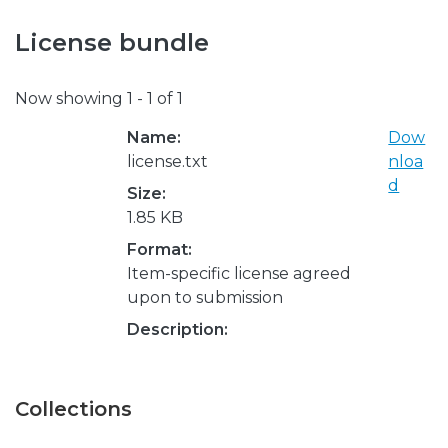
License bundle
Now showing
1 - 1 of 1
Name:
Dow
license.txt
nloa
d
Size:
1.85 KB
Format:
Item-specific license agreed
upon to submission
Description:
Collections