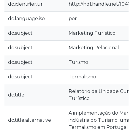
dc.identifier.uri
http://hdl.handle.net/104
dc.language.iso
por
dc.subject
Marketing Turístico
dc.subject
Marketing Relacional
dc.subject
Turismo
dc.subject
Termalismo
Relatório da Unidade Curri
dc.title
Turístico
A implementação do Marke
dc.title.alternative
indústria do Turismo: uma 
Termalismo em Portugal