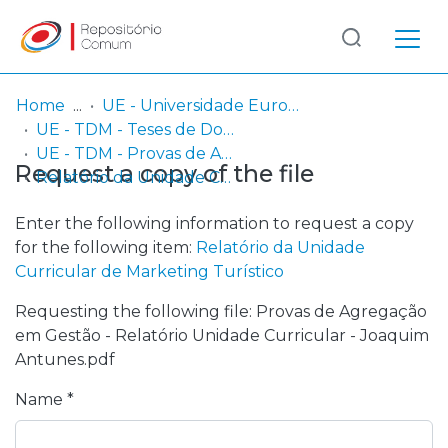
Log
(current)
In
Home
UE - Universidade Europeia
UE - TDM - Teses de Doutoramento e Mestrado
Communities
UE - TDM - Provas de Agregação
Request a copy of the file
& Collections
Relatório da Unidade Curricular de Marketing Turístico
Browse repository
Enter the following information to request a copy
for the following item:
Relatório da Unidade
Entities
Curricular de Marketing Turístico
Requesting the following file: Provas de Agregação
Statistics
em Gestão - Relatório Unidade Curricular - Joaquim
Antunes.pdf
Name *