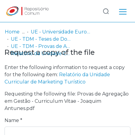
Log
(current)
In
Home
UE - Universidade Europeia
UE - TDM - Teses de Doutoramento e Mestrado
Communities
UE - TDM - Provas de Agregação
Request a copy of the file
& Collections
Relatório da Unidade Curricular de Marketing Turístico
Browse repository
Enter the following information to request a copy
for the following item:
Relatório da Unidade
Entities
Curricular de Marketing Turístico
Requesting the following file: Provas de Agregação
Statistics
em Gestão - Curriculum Vitae - Joaquim
Antunes.pdf
Name *