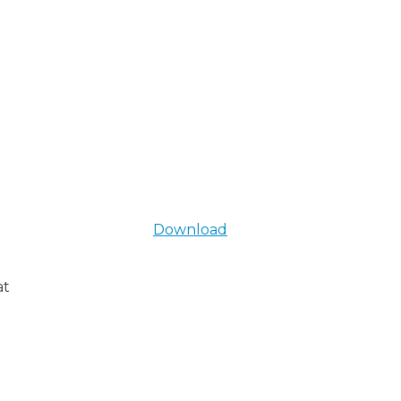
Download
at