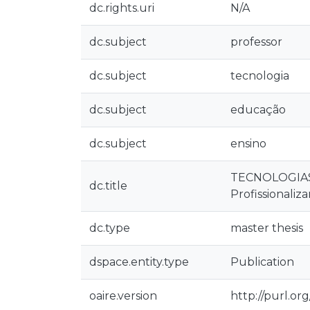
dc.rights.uri
N/A
dc.subject
professor
dc.subject
tecnologia
dc.subject
educação
dc.subject
ensino
TECNOLOGIAS 
dc.title
Profissionaliz
dc.type
master thesis
dspace.entity.type
Publication
oaire.version
http://purl.or