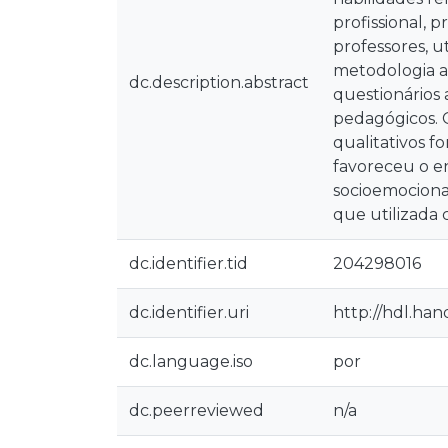
profissional, 
professores, u
metodologia a
dc.description.abstract
questionários
pedagógicos. O
qualitativos f
favoreceu o e
socioemociona
que utilizada
dc.identifier.tid
204298016
dc.identifier.uri
http://hdl.ha
dc.language.iso
por
dc.peerreviewed
n/a