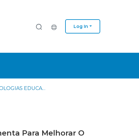
Log In
TECNOLOGIAS EDUCATIVAS: O Uso Do Minecraft Como Ferramenta Para Melhorar O Ensino Na Escola Profissionalizante Em Belém - Pará - Brasil
enta Para Melhorar O