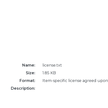
Name:
license.txt
Size:
1.85 KB
Format:
Item-specific license agreed upon
Description: