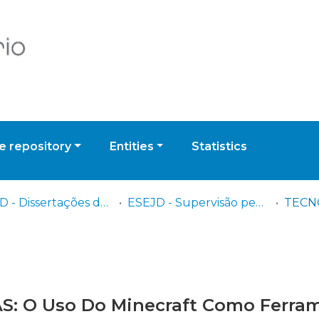
 repository
Entities
Statistics
ESEJD - Dissertações de Mestrado em Educação
ESEJD - Supervisão pedagógica
 O Uso Do Minecraft Como Ferram