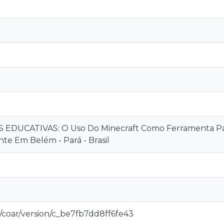
EDUCATIVAS: O Uso Do Minecraft Como Ferramenta Par
ante Em Belém - Pará - Brasil
g/coar/version/c_be7fb7dd8ff6fe43