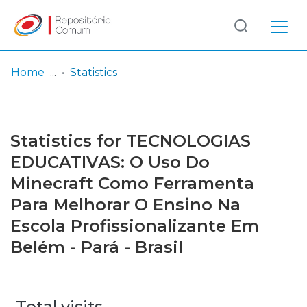
Log
(current)
In
Home
Statistics
Communities
& Collections
Statistics for TECNOLOGIAS
Browse repository
EDUCATIVAS: O Uso Do
Minecraft Como Ferramenta
Entities
Para Melhorar O Ensino Na
Escola Profissionalizante Em
Belém - Pará - Brasil
Total visits