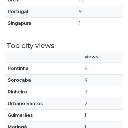
Portugal
9
Singapura
1
Top city views
views
Pontinha
8
Sorocaba
4
Pinheiro
3
Urbano Santos
2
Guimarães
1
Maringá
1