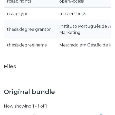
rcaap.rights
openAccess
rcaap.type
masterThesis
Instituto Português de Ad
thesis.degree.grantor
Marketing
thesis.degree.name
Mestrado em Gestão de Ma
Files
Original bundle
Now showing
1 - 1 of 1