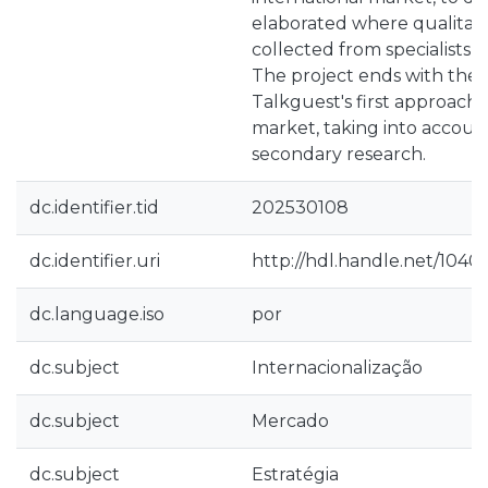
elaborated where qualitat
collected from specialists 
The project ends with the s
Talkguest's first approach 
market, taking into accoun
secondary research.
dc.identifier.tid
202530108
dc.identifier.uri
http://hdl.handle.net/1040
dc.language.iso
por
dc.subject
Internacionalização
dc.subject
Mercado
dc.subject
Estratégia