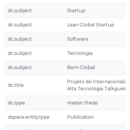
dc.subject
Startup
dc.subject
Lean Global Startup
dc.subject
Software
dc.subject
Tecnologia
dc.subject
Born Global
Projeto de Internacionaliz
dc.title
Alta Tecnologia Talkguest
dc.type
master thesis
dspace.entity.type
Publication