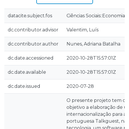
datacite.subject.fos
Ciências Sociais::Economia 
dc.contributor.advisor
Valentim, Luís
dc.contributor.author
Nunes, Adriana Batalha
dc.date.accessioned
2020-10-28T15:57:01Z
dc.date.available
2020-10-28T15:57:01Z
dc.date.issued
2020-07-28
O presente projeto tem co
objetivo a elaboração de 
internacionalização para a 
portuguesa Talkguest, na á
tecnologia, um software pa