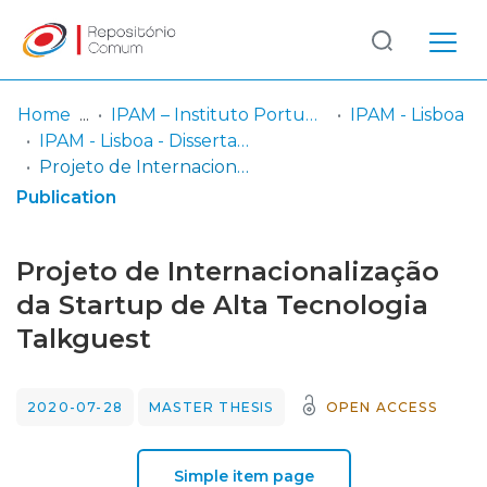
Log
(current)
In
Home
IPAM – Instituto Português de Administração de Marketing
IPAM - Lisboa
IPAM - Lisboa - Dissertação de Mestrado
Communities
Projeto de Internacionalização da Startup de Alta Tecnologia Talkguest
& Collections
Publication
Browse repository
Projeto de Internacionalização
Entities
da Startup de Alta Tecnologia
Talkguest
Statistics
2020-07-28
MASTER THESIS
OPEN ACCESS
Simple item page