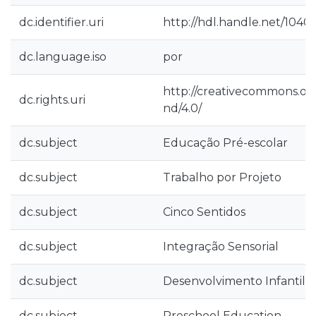
dc.identifier.uri
http://hdl.handle.net/1040
dc.language.iso
por
http://creativecommons.org
dc.rights.uri
nd/4.0/
dc.subject
Educação Pré-escolar
dc.subject
Trabalho por Projeto
dc.subject
Cinco Sentidos
dc.subject
Integração Sensorial
dc.subject
Desenvolvimento Infantil
dc.subject
Preschool Education