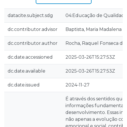
datacite.subject.sdg
04:Educação de Qualidad
dc.contributor.advisor
Baptista, Maria Madalena Bel
dc.contributor.author
Rocha, Raquel Fonseca da
dc.date.accessioned
2025-03-26T15:27:53Z
dc.date.available
2025-03-26T15:27:53Z
dc.date.issued
2024-11-27
É através dos sentidos que
informações fundamentais 
desenvolvimento. Essas i
não apenas a evolução cog
emocional e social, contrib