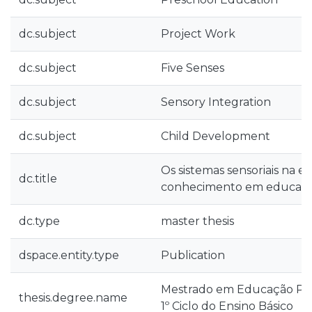
dc.subject
Project Work
dc.subject
Five Senses
dc.subject
Sensory Integration
dc.subject
Child Development
Os sistemas sensoriais na e
dc.title
conhecimento em educaçã
dc.type
master thesis
dspace.entity.type
Publication
Mestrado em Educação Pré
thesis.degree.name
1º Ciclo do Ensino Básico