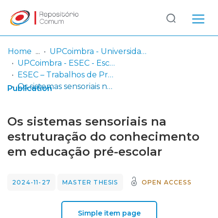
Log
(current)
In
Home
UPCoimbra - Universidade Politécnica de Coimbra
UPCoimbra - ESEC - Escola Superior de Educação de Coimbra
Communities
ESEC – Trabalhos de Projeto | Relatórios de Estágio | Projetos de Investigação
& Collections
Os sistemas sensoriais na estruturação do conhecimento em educação pré-escolar
Publication
Browse repository
Os sistemas sensoriais na
Entities
estruturação do conhecimento
em educação pré-escolar
Statistics
2024-11-27
MASTER THESIS
OPEN ACCESS
Simple item page