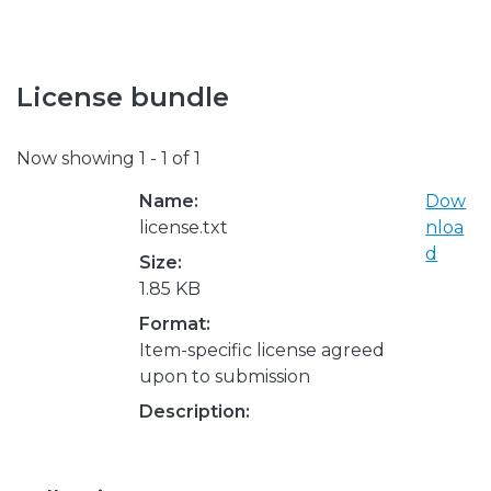
License bundle
Now showing
1 - 1 of 1
Name:
Dow
license.txt
nloa
d
Size:
1.85 KB
Format:
Item-specific license agreed
upon to submission
Description: