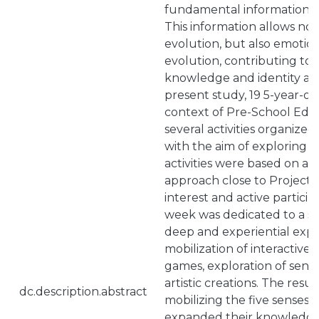
fundamental information f
This information allows not
evolution, but also emotion
evolution, contributing to 
knowledge and identity as
present study, 19 5-year-old
context of Pre-School Educ
several activities organize
with the aim of exploring 
activities were based on a
approach close to Project 
interest and active particip
week was dedicated to a sen
deep and experiential explo
mobilization of interactive 
games, exploration of sens
artistic creations. The resu
dc.description.abstract
mobilizing the five senses,
expanded their knowledge 