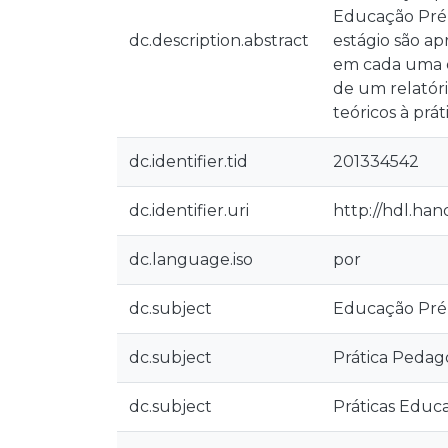
Educação Pré-E
dc.description.abstract
estágio são ap
em cada uma de
de um relatór
teóricos à pr
dc.identifier.tid
201334542
dc.identifier.uri
http://hdl.han
dc.language.iso
por
dc.subject
Educação Pré
dc.subject
Prática Pedag
dc.subject
Práticas Educa