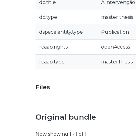
dc.title
A intervenção 
dc.type
master thesis
dspace.entity.type
Publication
rcaap.rights
openAccess
rcaap.type
masterThesis
Files
Original bundle
Now showing
1 - 1 of 1