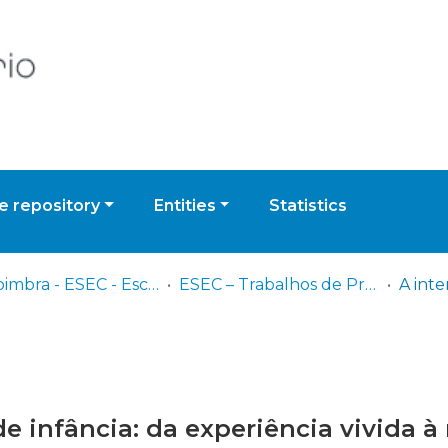
 repository
Entities
Statistics
UPCoimbra - ESEC - Escola Superior de Educação de Coimbra
ESEC – Trabalhos de Projeto | Relatórios de Estágio | Projetos de Investigação
e infância: da experiência vivida à