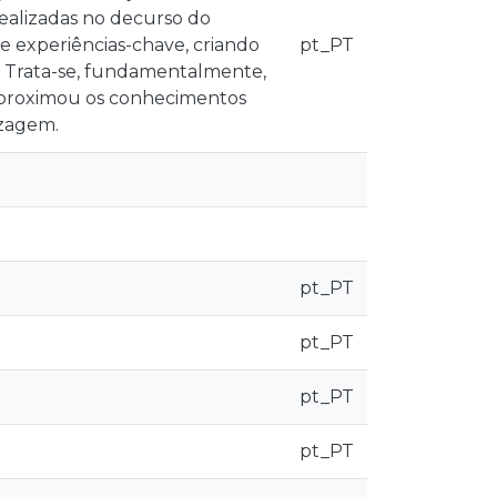
realizadas no decurso do
de experiências-chave, criando
pt_PT
a. Trata-se, fundamentalmente,
 aproximou os conhecimentos
izagem.
pt_PT
pt_PT
pt_PT
pt_PT