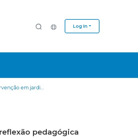
Log In
A intervenção em jardim de infância: da experiência vivida à reflexão pedagógica
 reflexão pedagógica