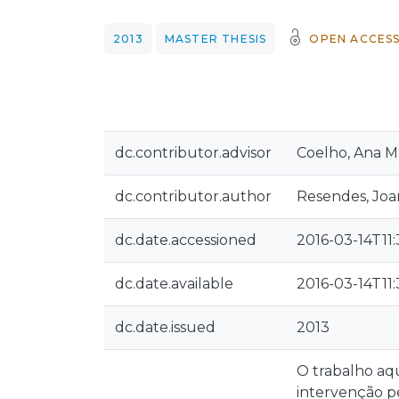
2013
MASTER THESIS
OPEN ACCES
dc.contributor.advisor
Coelho, Ana M
dc.contributor.author
Resendes, Joa
dc.date.accessioned
2016-03-14T11
dc.date.available
2016-03-14T11
dc.date.issued
2013
O trabalho aq
intervenção p