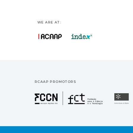
WE ARE AT:
RCAAP PROMOTORS
Fundação pa
U