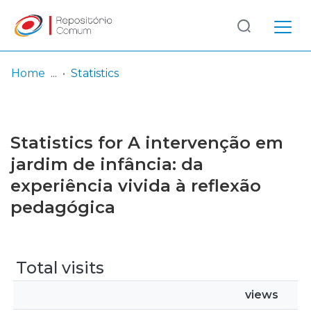
Log
(current)
In
Home
Statistics
Communities
& Collections
Statistics for A intervenção em
Browse repository
jardim de infância: da
experiência vivida à reflexão
Entities
pedagógica
Total visits
views