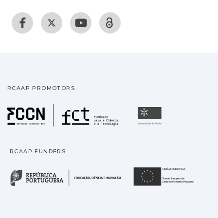
RCAAP PROMOTORS
Fundação para a Ciência
Universidade
RCAAP FUNDERS
República Portuguesa · M
União