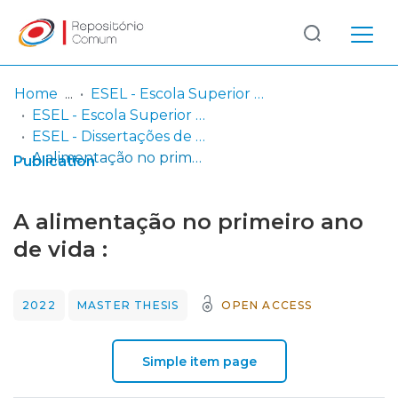
Log
(current)
In
Home
ESEL - Escola Superior de Enfermagem de Lisboa
ESEL - Escola Superior de Enfermagem de Lisboa
Communities
ESEL - Dissertações de Mestrado
& Collections
A alimentação no primeiro ano de vida :
Publication
Browse repository
A alimentação no primeiro ano
Entities
de vida :
Statistics
2022
MASTER THESIS
OPEN ACCESS
Simple item page