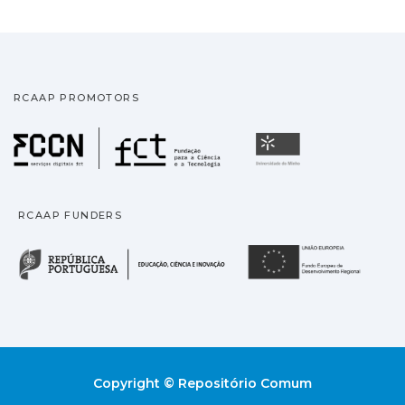
RCAAP PROMOTORS
Fundação para a Ciência
Universidade
RCAAP FUNDERS
República Portuguesa · M
União
Copyright © Repositório Comum