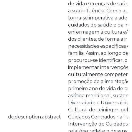
de vida e crenças de saúde
a sua influência. Com o au
torna-se imperativa a ade
cuidados de saúde e da in
enfermagem à cultura e/ou 
dos clientes, de forma a ir
necessidades específicas de
família. Assim, ao longo des
procurou-se identificar, de
implementar intervençõe
culturalmente competentes,
promoção da alimentação 
primeiro ano de vida de cr
asiática meridional, susten
Diversidade e Universalida
Cultural de Leininger, pela 
dc.description.abstract
Cuidados Centrados na Fam
Intervenção de Cuidados An
relatório reflete o desenv