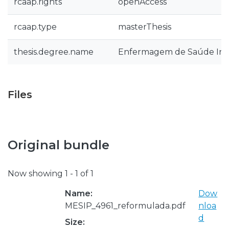
rcaap.rights
openAccess
rcaap.type
masterThesis
thesis.degree.name
Enfermagem de Saúde Infan
Files
Original bundle
Now showing
1 - 1 of 1
Name:
Dow
MESIP_4961_reformulada.pdf
nloa
d
Size: