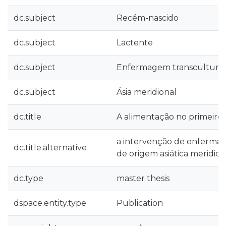
dc.subject
Recém-nascido
dc.subject
Lactente
dc.subject
Enfermagem transcultural
dc.subject
Ásia meridional
dc.title
A alimentação no primeiro a
a intervenção de enfermag
dc.title.alternative
de origem asiática meridion
dc.type
master thesis
dspace.entity.type
Publication