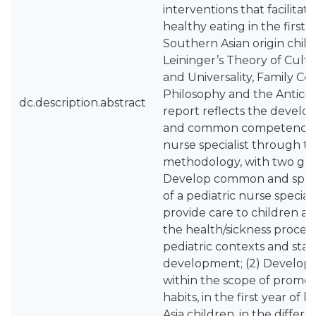
interventions that facilita
healthy eating in the first ye
Southern Asian origin chil
Leininger’s Theory of Cultu
and Universality, Family C
Philosophy and the Anticipa
dc.description.abstract
report reflects the develop
and common competencies 
nurse specialist through th
methodology, with two gener
Develop common and spec
of a pediatric nurse speciali
provide care to children and
the health/sickness processe
pediatric contexts and stag
development; (2) Develop
within the scope of promot
habits, in the first year of 
Asia children, in the differe