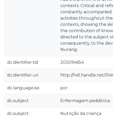
contexts. Critical and reflec
constantly accompanied t
activities throughout the d
contexts, showing the skil
the contribution of knowle
directed to the subject of t
consequently, to the deve
Nursing.
dc.identifier.tid
203094654
dc.identifier.uri
http://hdl.handle.net/1040
dc.language.iso
por
dc.subject
Enfermagem pediátrica
dc.subject
Nutrição da criança