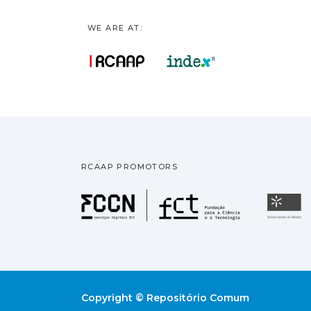
WE ARE AT:
RCAAP PROMOTORS
Fundação pa
U
Copyright © Repositório Comum