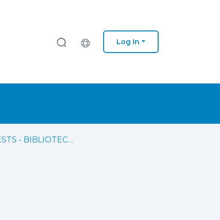
Log In
IPS - ESTS - BIBLIOTECA - Monografias de pós-graduações