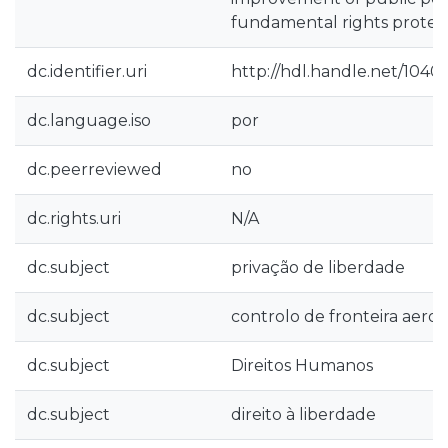
fundamental rights protect
dc.identifier.uri
http://hdl.handle.net/1040
dc.language.iso
por
dc.peerreviewed
no
dc.rights.uri
N/A
dc.subject
privação de liberdade
dc.subject
controlo de fronteira aero
dc.subject
Direitos Humanos
dc.subject
direito à liberdade