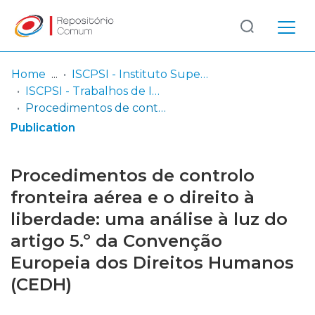
Log
(current)
In
Home
ISCPSI - Instituto Superior de Ciências Policiais e Segurança Interna
ISCPSI - Trabalhos de Investigação Final - Curso de Comando e Direção Policial (CCDP)
Communities
Procedimentos de controlo fronteira aérea e o direito à liberdade: uma análise à luz do artigo 5.º da Convenção Europeia dos Direitos Humanos (CEDH)
& Collections
Publication
Browse repository
Procedimentos de controlo
Entities
fronteira aérea e o direito à
liberdade: uma análise à luz do
Statistics
artigo 5.º da Convenção
Europeia dos Direitos Humanos
(CEDH)