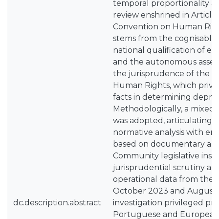
temporal proportionality and
review enshrined in Articl
Convention on Human Right
stems from the cognisable
national qualification of e
and the autonomous asse
the jurisprudence of the 
Human Rights, which privil
facts in determining depriva
Methodologically, a mixed 
was adopted, articulating 
normative analysis with emp
based on documentary anal
Community legislative inst
jurisprudential scrutiny an
operational data from the
October 2023 and August 
dc.description.abstract
investigation privileged pr
Portuguese and European 