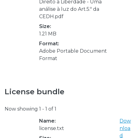
Direito à Liberdade - Uma
análise à luz do Art.5.º da
CEDH.pdf
Size:
1.21 MB
Format:
Adobe Portable Document
Format
License bundle
Now showing
1 - 1 of 1
Name:
Dow
license.txt
nloa
d