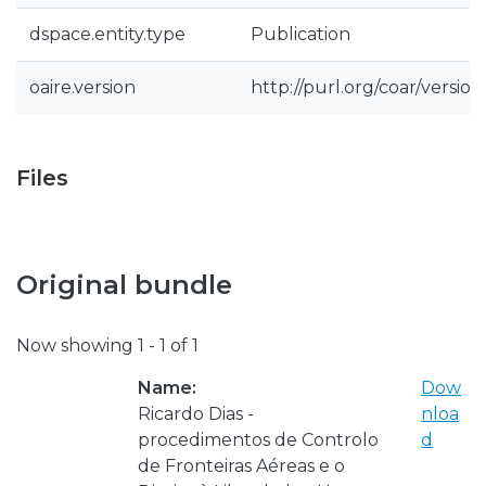
dspace.entity.type
Publication
oaire.version
http://purl.org/coar/versi
Files
Original bundle
Now showing
1 - 1 of 1
Name:
Dow
Ricardo Dias -
nloa
procedimentos de Controlo
d
de Fronteiras Aéreas e o