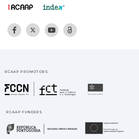
RCAAP PROMOTORS
Fundação para a Ciência
Universidade
RCAAP FUNDERS
República Portuguesa · M
União