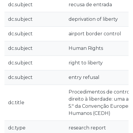
dc.subject
recusa de entrada
dc.subject
deprivation of liberty
dc.subject
airport border control
dc.subject
Human Rights
dc.subject
right to liberty
dc.subject
entry refusal
Procedimentos de controlo 
direito à liberdade: uma aná
dc.title
5.º da Convenção Europeia 
Humanos (CEDH)
dc.type
research report