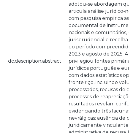
adotou-se abordagem quali
articula análise jurídico-n
com pesquisa empírica ass
documental de instrumento
nacionais e comunitários, e
jurisprudencial e recolha 
do período compreendido 
2023 e agosto de 2025. A i
dc.description.abstract
privilegiou fontes primári
jurídicos português e eur
com dados estatísticos ope
fronteiriço, incluindo volu
processados, recusas de en
processos de reapreciação a
resultados revelam conform
evidenciando três lacunas 
nevrálgicas: ausência de p
juridicamente vinculante p
administrativa de recusa, in