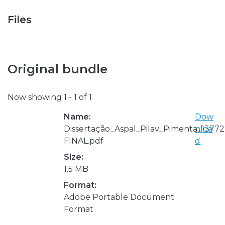
Files
Original bundle
Now showing
1 - 1 of 1
Name:
Dow
Dissertação_Aspal_Pilav_Pimenta_13772
nloa
FINAL.pdf
d
Size:
1.5 MB
Format:
Adobe Portable Document
Format