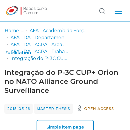
Log
(current)
In
Home
AFA - Academia da Força Aérea
AFA - DA - Departamento de Aeronáutica
Communities
AFA - DA - ACPA - Área Científica de Pilotagem Aeronáutica
& Collections
AFA - DA - ACPA - Trabalhos Finais de Mestrado
Publication
Integração do P-3C CUP+ Orion no NATO Alliance Ground Surveillance
Browse repository
Integração do P-3C CUP+ Orion
Entities
no NATO Alliance Ground
Surveillance
Statistics
2015-03-16
MASTER THESIS
OPEN ACCESS
Simple item page