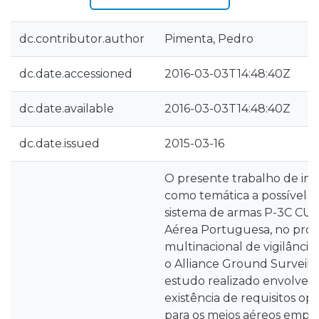
dc.contributor.author
Pimenta, Pedro
dc.date.accessioned
2016-03-03T14:48:40Z
dc.date.available
2016-03-03T14:48:40Z
dc.date.issued
2015-03-16
O presente trabalho de in
como temática a possível i
sistema de armas P-3C CU
Aérea Portuguesa, no pro
multinacional de vigilância
o Alliance Ground Surveill
estudo realizado envolve a 
existência de requisitos ope
para os meios aéreos empr