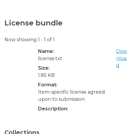
License bundle
Now showing
1 - 1 of 1
Name:
Dow
license.txt
nloa
d
Size:
1.85 KB
Format:
Item-specific license agreed
upon to submission
Description:
Collections