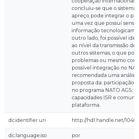
cooperação internacional a n
concluiu-se que o sistema
apreço pode integrar o pr
uma vez que possuí sensor
informação tecnologicamen
outro lado, foi possível iden
ao nível da transmissão de
outros sistemas, o que pod
problemas ou mesmo com
possível integração no NA
recomendada uma análise, 
proposta da: participação 
no programa NATO AGS; me
capacidades ISR e comuni
plataforma.
dc.identifier.uri
http://hdl.handle.net/10400
dc.language.iso
por