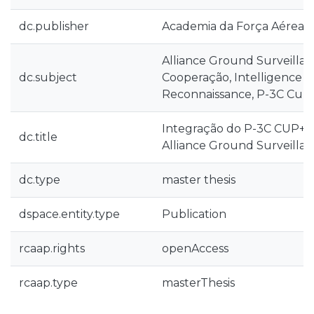
dc.publisher
Academia da Força Aérea
Alliance Ground Surveillan
dc.subject
Cooperação, Intelligence S
Reconnaissance, P-3C Cu
Integração do P-3C CUP+ 
dc.title
Alliance Ground Surveilla
dc.type
master thesis
dspace.entity.type
Publication
rcaap.rights
openAccess
rcaap.type
masterThesis