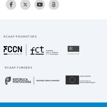
RCAAP PROMOTORS
Fundação para a Ciência
Universidade
RCAAP FUNDERS
República Portuguesa · M
União