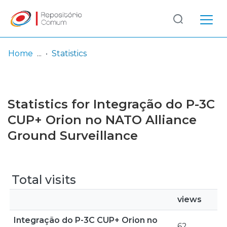
Log
(current)
In
Home
Statistics
Communities
& Collections
Statistics for Integração do P-3C
Browse repository
CUP+ Orion no NATO Alliance
Ground Surveillance
Entities
Total visits
views
Integração do P-3C CUP+ Orion no
62