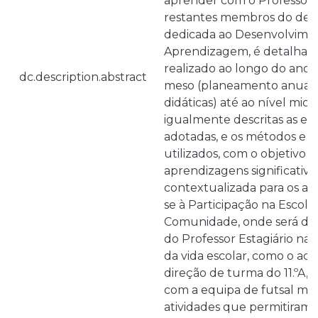
aprender com o Professor
restantes membros do depa
dedicada ao Desenvolvimen
Aprendizagem, é detalhad
realizado ao longo do ano,
dc.description.abstract
meso (planeamento anual 
didáticas) até ao nível micr
igualmente descritas as est
adotadas, e os métodos e cr
utilizados, com o objetivo d
aprendizagens significativa
contextualizada para os alun
se à Participação na Escol
Comunidade, onde será des
do Professor Estagiário nas
da vida escolar, como o 
direção de turma do 11.ºA, 
com a equipa de futsal mas
atividades que permitiram