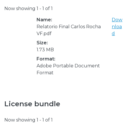
Now showing
1 - 1 of 1
Name:
Dow
Relatorio Final Carlos Rocha
nloa
VF.pdf
d
Size:
1.73 MB
Format:
Adobe Portable Document
Format
License bundle
Now showing
1 - 1 of 1