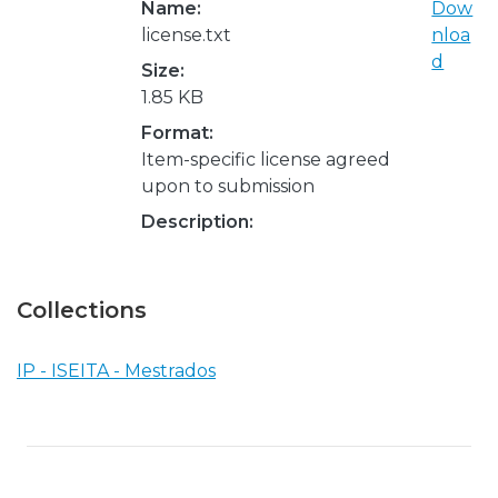
Name:
Dow
license.txt
nloa
d
Size:
1.85 KB
Format:
Item-specific license agreed
upon to submission
Description:
Collections
IP - ISEITA - Mestrados