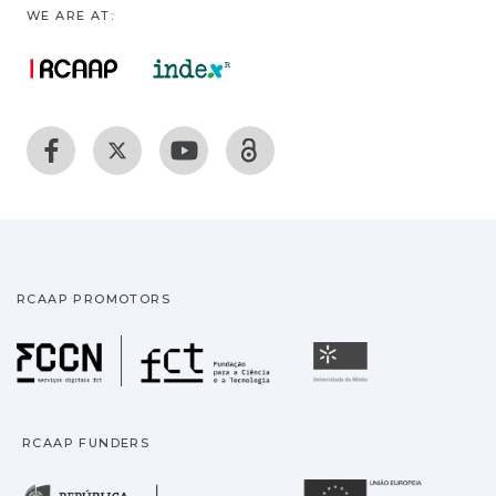
WE ARE AT:
RCAAP PROMOTORS
Fundação para a Ciência
Universidade
RCAAP FUNDERS
República Portuguesa · M
União