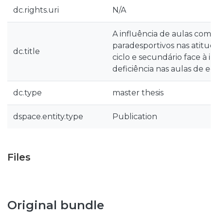
dc.rights.uri
N/A
A influência de aulas com
paradesportivos nas atitud
dc.title
ciclo e secundário face à 
deficiência nas aulas de ed
dc.type
master thesis
dspace.entity.type
Publication
Files
Original bundle