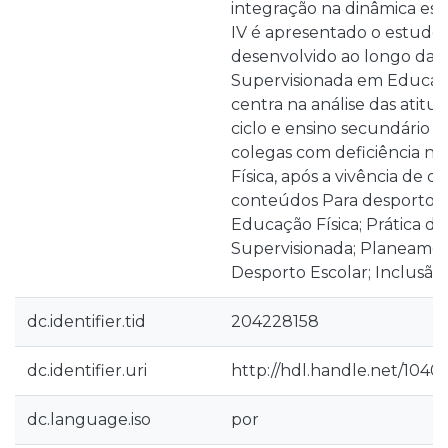
integração na dinâmica esco
IV é apresentado o estudo c
desenvolvido ao longo da P
Supervisionada em Educaçã
centra na análise das atitud
ciclo e ensino secundário f
colegas com deficiência n
Física, após a vivência de 
conteúdos Para desporto. 
Educação Física; Prática de
Supervisionada; Planeament
Desporto Escolar; Inclusão.
dc.identifier.tid
204228158
dc.identifier.uri
http://hdl.handle.net/10400
dc.language.iso
por