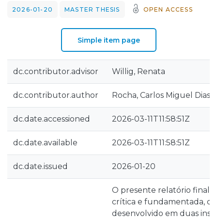
2026-01-20
MASTER THESIS
OPEN ACCESS
Simple item page
dc.contributor.advisor
Willig, Renata
dc.contributor.author
Rocha, Carlos Miguel Dias 
dc.date.accessioned
2026-03-11T11:58:51Z
dc.date.available
2026-03-11T11:58:51Z
dc.date.issued
2026-01-20
O presente relatório final r
crítica e fundamentada, o 
desenvolvido em duas insti