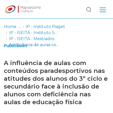
Log
(current)
In
Home
IP - Instituto Piaget
IP - ISEITA - Instituto Superior de Estudos Interculturais e Transdisciplinares de Almada
Communities
IP - ISEITA - Mestrados
& Collections
A influência de aulas com conteúdos paradesportivos nas atitudes dos alunos do 3º ciclo e secundário face à inclusão de alunos com deficiência nas aulas de educação física
Publication
Browse repository
A influência de aulas com
Entities
conteúdos paradesportivos nas
atitudes dos alunos do 3º ciclo e
Statistics
secundário face à inclusão de
alunos com deficiência nas
aulas de educação física