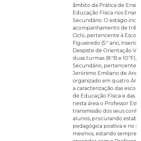
âmbito da Prática de Ensi
Educação Física nos Ensino
Secundário. O estágio inclu
acompanhamento de três t
Ciclo, pertencente à Escola
Figueiredo (5.º ano, inseri
Despiste de Orientação Voc
duas turmas (8.ºB e 10.ºF), d
Secundário, pertencentes 
Jerónimo Emiliano de Andra
organizado em quatro Área
a caracterização das escolas
de Educação Física e das t
nesta área o Professor Esta
transmissão dos seus conh
alunos, procurando estabe
pedagógica positiva e no s
mesmos, estando sempre di