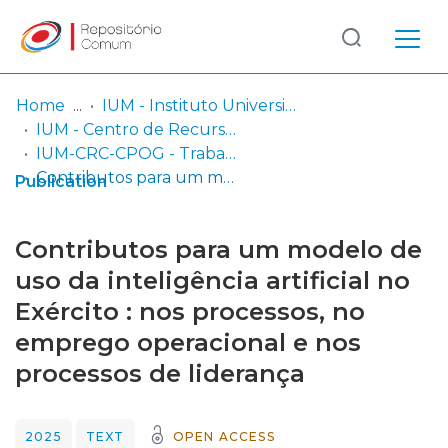
Log
(current)
In
Home
IUM - Instituto Universitário Militar
IUM - Centro de Recursos de Conhecimento
Communities
IUM-CRC-CPOG - Trabalhos de Investigação Individual
& Collections
Contributos para um modelo de uso da inteligência artificial no Exército : nos processos, no emprego operacional e nos processos de liderança
Publication
Browse repository
Contributos para um modelo de
Entities
uso da inteligência artificial no
Exército : nos processos, no
Statistics
emprego operacional e nos
processos de liderança
2025
TEXT
OPEN ACCESS