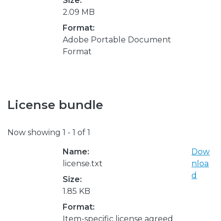
Size:
2.09 MB
Format:
Adobe Portable Document
Format
License bundle
Now showing
1 - 1 of 1
Name:
Dow
license.txt
nloa
d
Size:
1.85 KB
Format:
Item-specific license agreed