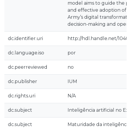
model aims to guide the pr
and effective adoption of A
Army’s digital transformati
decision-making and operati
dc.identifier.uri
http://hdl.handle.net/1040
dc.language.iso
por
dc.peerreviewed
no
dc.publisher
IUM
dc.rights.uri
N/A
dc.subject
Inteligência artificial no Ex
dc.subject
Maturidade da inteligência a