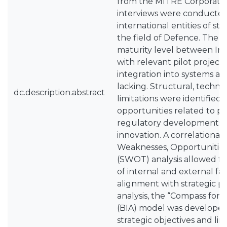
from the MITRE Corporatio
interviews were conducted 
international entities of st
the field of Defence. The fi
maturity level between Ini
with relevant pilot projects
integration into systems and
lacking. Structural, technic
dc.description.abstract
limitations were identified,
opportunities related to pa
regulatory developments, 
innovation. A correlational
Weaknesses, Opportunities
(SWOT) analysis allowed fo
of internal and external fa
alignment with strategic pri
analysis, the “Compass for Ar
(BIA) model was developed
strategic objectives and line