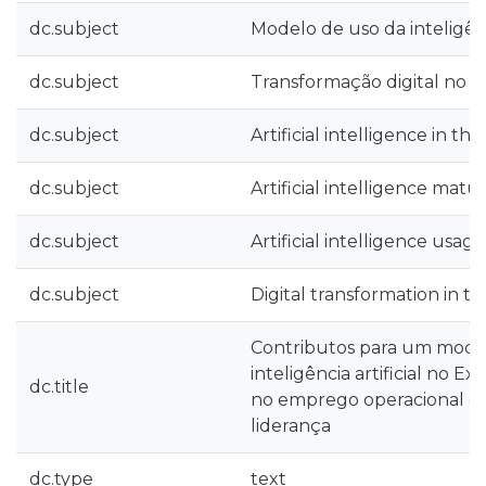
dc.subject
Modelo de uso da inteligênci
dc.subject
Transformação digital no E
dc.subject
Artificial intelligence in th
dc.subject
Artificial intelligence matur
dc.subject
Artificial intelligence usa
dc.subject
Digital transformation in t
Contributos para um mode
inteligência artificial no Ex
dc.title
no emprego operacional e 
liderança
dc.type
text