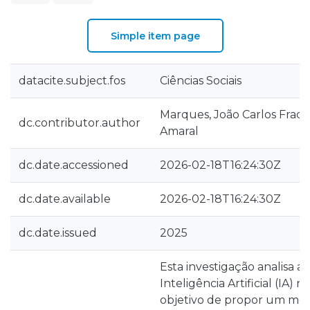
Simple item page
datacite.subject.fos
Ciências Sociais
Marques, João Carlos Fradi
dc.contributor.author
Amaral
dc.date.accessioned
2026-02-18T16:24:30Z
dc.date.available
2026-02-18T16:24:30Z
dc.date.issued
2025
Esta investigação analisa a 
Inteligência Artificial (IA) 
objetivo de propor um mo