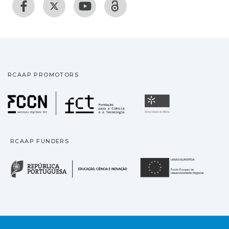
RCAAP PROMOTORS
Fundação para a Ciência
Universidade
RCAAP FUNDERS
República Portuguesa · M
União