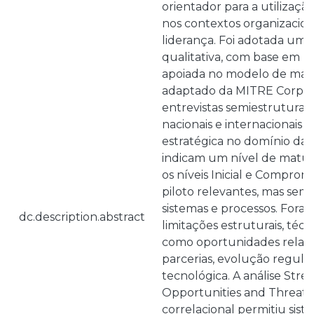
orientador para a utilizaçã
nos contextos organizacion
liderança. Foi adotada u
qualitativa, com base em ra
apoiada no modelo de mat
adaptado da MITRE Corpora
entrevistas semiestruturad
nacionais e internacionais 
estratégica no domínio da 
indicam um nível de matur
os níveis Inicial e Comprom
piloto relevantes, mas sem
sistemas e processos. Foram
dc.description.abstract
limitações estruturais, técn
como oportunidades relac
parcerias, evolução regulat
tecnológica. A análise Str
Opportunities and Threat
correlacional permitiu siste