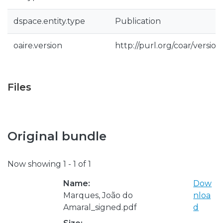
dspace.entity.type
Publication
oaire.version
http://purl.org/coar/versi
Files
Original bundle
Now showing
1 - 1 of 1
Name:
Dow
Marques, João do
nloa
Amaral_signed.pdf
d