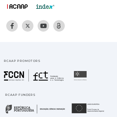
RCAAP PROMOTORS
Fundação para a Ciência
Universidade
RCAAP FUNDERS
República Portuguesa · M
União