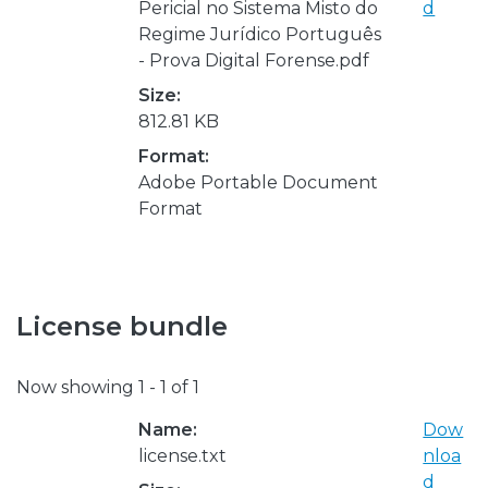
Pericial no Sistema Misto do
d
Regime Jurídico Português
- Prova Digital Forense.pdf
Size:
812.81 KB
Format:
Adobe Portable Document
Format
License bundle
Now showing
1 - 1 of 1
Name:
Dow
license.txt
nloa
d