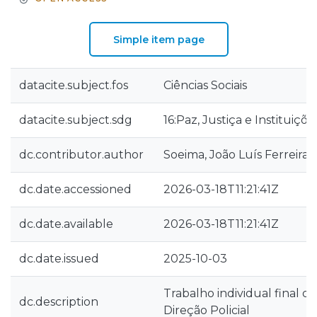
Simple item page
datacite.subject.fos
Ciências Sociais
datacite.subject.sdg
16:Paz, Justiça e Instituiçõe
dc.contributor.author
Soeima, João Luís Ferreira
dc.date.accessioned
2026-03-18T11:21:41Z
dc.date.available
2026-03-18T11:21:41Z
dc.date.issued
2025-10-03
Trabalho individual final 
dc.description
Direção Policial