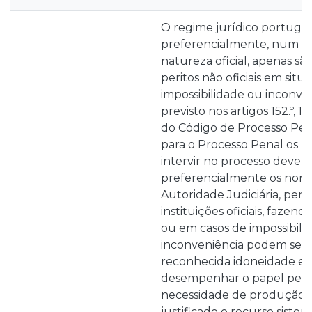
O regime jurídico portuguê
preferencialmente, num mo
natureza oficial, apenas são
peritos não oficiais em situ
impossibilidade ou inconve
previsto nos artigos 152.º, 153.º
do Código de Processo Penal
para o Processo Penal os 
intervir no processo devem
preferencialmente os nom
Autoridade Judiciária, per
instituições oficiais, fazen
ou em casos de impossibili
inconveniência podem ser
reconhecida idoneidade e 
desempenhar o papel perit
necessidade de produção d
justificado o recurso sistem