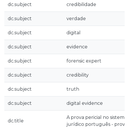
dc.subject
credibilidade
dc.subject
verdade
dc.subject
digital
dc.subject
evidence
dc.subject
forensic expert
dc.subject
credibility
dc.subject
truth
dc.subject
digital evidence
A prova pericial no sistema
dc.title
jurídico português - prova