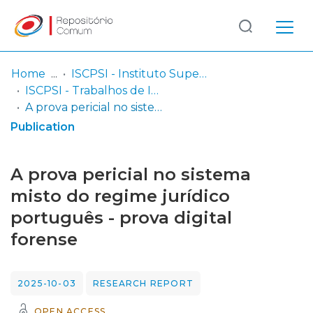
Log
(current)
In
Home
ISCPSI - Instituto Superior de Ciências Policiais e Segurança Interna
ISCPSI - Trabalhos de Investigação Final - Curso de Comando e Direção Policial (CCDP)
Communities
A prova pericial no sistema misto do regime jurídico português - prova digital forense
& Collections
Publication
Browse repository
A prova pericial no sistema
Entities
misto do regime jurídico
português - prova digital
Statistics
forense
2025-10-03
RESEARCH REPORT
OPEN ACCESS