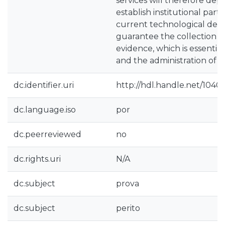
services will therefore depe
establish institutional par
current technological dema
guarantee the collection an
evidence, which is essential
and the administration of ju
dc.identifier.uri
http://hdl.handle.net/1040
dc.language.iso
por
dc.peerreviewed
no
dc.rights.uri
N/A
dc.subject
prova
dc.subject
perito