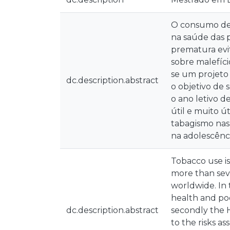
O consumo de
na saúde das p
prematura evi
sobre malefíci
se um projeto
dc.description.abstract
o objetivo de 
o ano letivo d
útil e muito ú
tabagismo nas 
na adolescênci
Tobacco use is
more than seve
worldwide. In
health and poo
dc.description.abstract
secondly the H
to the risks a