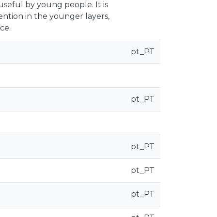
eful by young people. It is
ention in the younger layers,
ce.
pt_PT
pt_PT
pt_PT
pt_PT
pt_PT