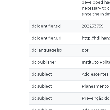
developed had
necessary to c
since the init
dc.identifier.tid
202253759
dc.identifier.uri
http://hdl.ha
dc.language.iso
por
dc.publisher
Instituto Poli
dc.subject
Adolescentes
dc.subject
Planeamento
dc.subject
Prevenção do