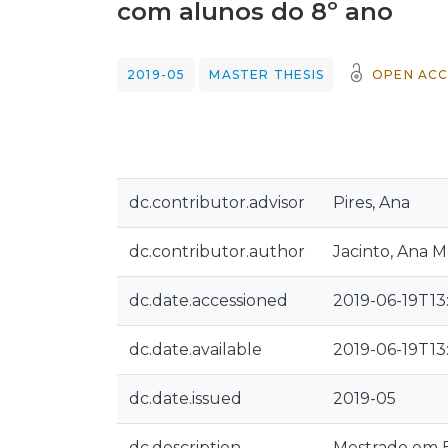
com alunos do 8º ano
2019-05
MASTER THESIS
OPEN ACC
dc.contributor.advisor
Pires, Ana
dc.contributor.author
Jacinto, Ana M
dc.date.accessioned
2019-06-19T13
dc.date.available
2019-06-19T13
dc.date.issued
2019-05
dc.description
Mestrado em E