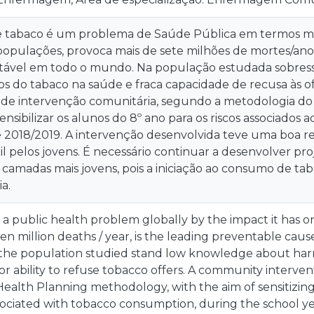
 tabaco é um problema de Saúde Pública em termos mu
opulações, provoca mais de sete milhões de mortes/ano,
tável em todo o mundo. Na população estudada sobres
os do tabaco na saúde e fraca capacidade de recusa às 
 de intervenção comunitária, segundo a metodologia 
sensibilizar os alunos do 8º ano para os riscos associado
e 2018/2019. A intervenção desenvolvida teve uma boa re
til pelos jovens. É necessário continuar a desenvolver p
camadas mais jovens, pois a iniciação ao consumo de ta
a.
 a public health problem globally by the impact it has o
n million deaths / year, is the leading preventable cau
 the population studied stand low knowledge about har
r ability to refuse tobacco offers. A community interve
ealth Planning methodology, with the aim of sensitizing
ssociated with tobacco consumption, during the school y