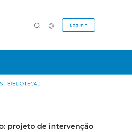
Log In
IPS - ESS - BIBLIOTECA - Dissertações de mestrado
: projeto de intervenção