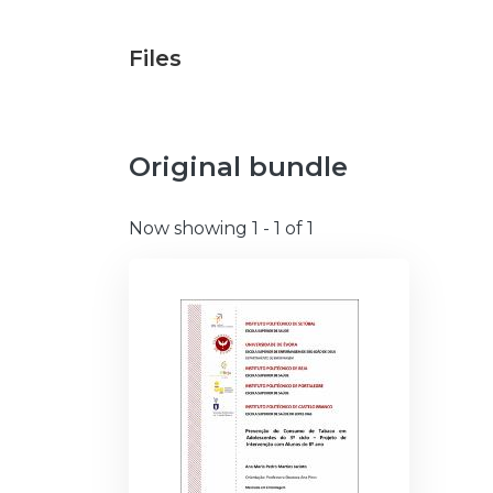
Files
Original bundle
Now showing
1 - 1 of 1