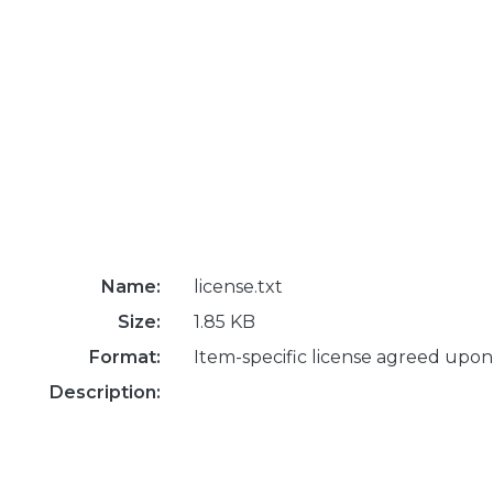
Name:
license.txt
Size:
1.85 KB
Format:
Item-specific license agreed upon
Description: