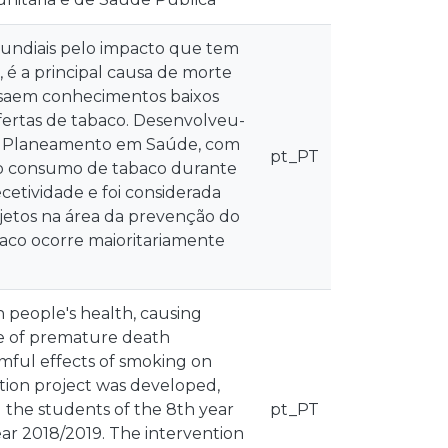
ndiais pelo impacto que tem
 é a principal causa de morte
saem conhecimentos baixos
ofertas de tabaco. Desenvolveu-
do Planeamento em Saúde, com
pt_PT
s ao consumo de tabaco durante
cetividade e foi considerada
rojetos na área da prevenção do
baco ocorre maioritariamente
n people's health, causing
se of premature death
mful effects of smoking on
ntion project was developed,
 the students of the 8th year
pt_PT
ear 2018/2019. The intervention