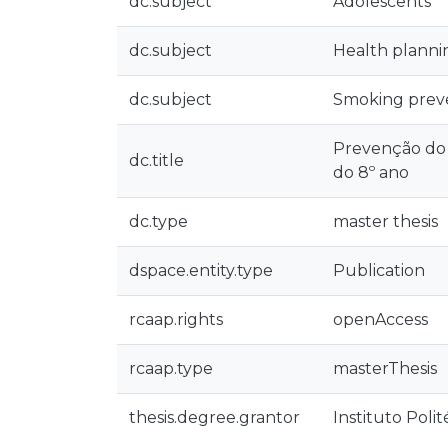
dc.subject
Adolescents
dc.subject
Health planni
dc.subject
Smoking prev
Prevenção do 
dc.title
do 8º ano
dc.type
master thesis
dspace.entity.type
Publication
rcaap.rights
openAccess
rcaap.type
masterThesis
thesis.degree.grantor
Instituto Poli