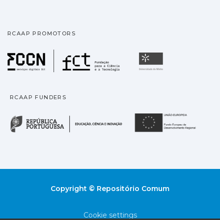
RCAAP PROMOTORS
Fundação para a Ciência
Universidade
RCAAP FUNDERS
República Portuguesa · M
União
Copyright © Repositório Comum
Cookie settings