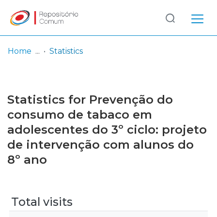
Log
(current)
In
Home
Statistics
Communities
& Collections
Statistics for Prevenção do
Browse repository
consumo de tabaco em
adolescentes do 3º ciclo: projeto
Entities
de intervenção com alunos do
8º ano
Total visits