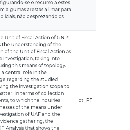
figurando-se o recurso a estes
m algumas arestas a limar para
oliciais, não desprezando os
e Unit of Fiscal Action of GNR:
s the understanding of the
 of the Unit of Fiscal Action as
e investigation, taking into
 using this means of topology.
a central role in the
dge regarding the studied
ng the investigation scope to
tter. In terms of collection
nts, to which the inquiries
pt_PT
knesses of the means under
nvestigation of UAF and the
evidence gathering, the
T Analysis that shows the