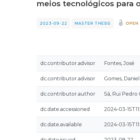
meios tecnológicos para 
2023-09-22
MASTER THESIS
OPEN
dc.contributor.advisor
Fontes, José
dc.contributor.advisor
Gomes, Daniel
dc.contributor.author
Sá, Rui Pedro
dc.date.accessioned
2024-03-15T11:
dc.date.available
2024-03-15T11:
dc.date.issued
2023-09-22