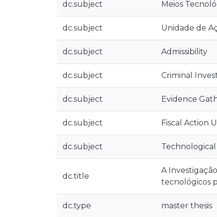
dc.subject
Meios Tecnoló
dc.subject
Unidade de Aç
dc.subject
Admissibility
dc.subject
Criminal Inves
dc.subject
Evidence Gat
dc.subject
Fiscal Action U
dc.subject
Technologica
A Investigação
dc.title
tecnológicos 
dc.type
master thesis