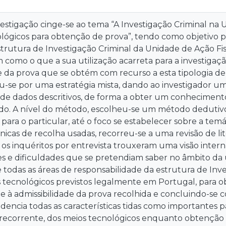
estigação cinge-se ao tema “A Investigação Criminal na 
ológicos para obtenção de prova”, tendo como objetivo 
strutura de Investigação Criminal da Unidade de Ação F
m como o que a sua utilização acarreta para a investigaçã
e da prova que se obtém com recurso a esta tipologia de 
ou-se por uma estratégia mista, dando ao investigador u
 de dados descritivos, de forma a obter um conhecimen
o. A nível do método, escolheu-se um método dedutivo,
l para o particular, até o foco se estabelecer sobre a temá
cnicas de recolha usadas, recorreu-se a uma revisão de 
is os inquéritos por entrevista trouxeram uma visão inte
s e dificuldades que se pretendiam saber no âmbito da 
 todas as áreas de responsabilidade da estrutura de Inv
s tecnológicos previstos legalmente em Portugal, para
e à admissibilidade da prova recolhida e concluindo-s
encia todas as características tidas como importantes 
 recorrente, dos meios tecnológicos enquanto obtenção 