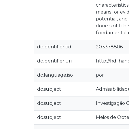
characteristic
means for evid
potential, and
done until the
fundamental r
dc.identifier.tid
203378806
dc.identifier.uri
http://hdl.han
dc.language.iso
por
dc.subject
Admissibilidad
dc.subject
Investigação C
dc.subject
Meios de Obt