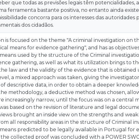
ber que todas as previsões legais têm potencialidades, a
a ferramenta bastante positiva, no entanto ainda existe
ssibilidade concorra para os interesses das autoridades p
amentais dos cidadãos.
ion is focused on the theme "A criminal investigation on th
cal means for evidence gathering", and has as objective
means used by the structure of the Criminal investigation
ce gathering, as well as what its utilization brings to th
the law and the validity of the evidence that is obtained
level, a mixed approach was taken, giving the investigator 
 of descriptive data, in order to obtain a deeper knowle
 the methodology, a deductive method was chosen, allowi
increasingly narrow, until the focus was on a central ma
 was based on the revision of literature and legal docume
views brought an inside view on the strengths and wea
rom all responsibility areas in the structure of Criminal i
means predicted to be legally available in Portugal for 
 of the collected proof was concluded with a POWER SWO