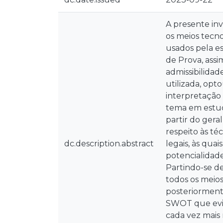
A presente inv
os meios tecn
usados pela e
de Prova, assi
admissibilidad
utilizada, opt
interpretação
tema em estud
partir do gera
respeito às té
dc.description.abstract
legais, às qua
potencialidade
Partindo-se de
todos os meio
posteriorment
SWOT que evid
cada vez mais