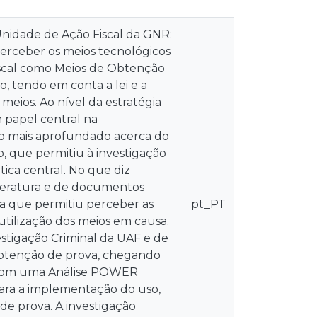
Unidade de Ação Fiscal da GNR:
perceber os meios tecnológicos
iscal como Meios de Obtenção
o, tendo em conta a lei e a
meios. Ao nível da estratégia
m papel central na
to mais aprofundado acerca do
 que permitiu à investigação
tica central. No que diz
literatura e de documentos
rna que permitiu perceber as
pt_PT
utilização dos meios em causa.
estigação Criminal da UAF e de
 obtenção de prova, chegando
e com uma Análise POWER
para a implementação do uso,
de prova. A investigação