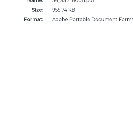
Name:
36_Sá 2180011.pdf
Size:
955.74 KB
Format:
Adobe Portable Document Form