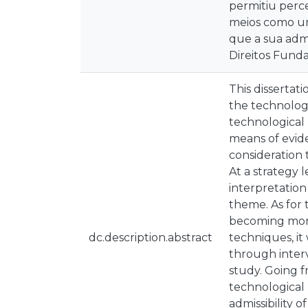
permitiu perce
meios como um
que a sua admi
Direitos Fund
This dissertat
the technologi
technological 
means of eviden
consideration 
At a strategy 
interpretation
theme. As for
becoming more 
dc.description.abstract
techniques, it
through inter
study. Going f
technological 
admissibility