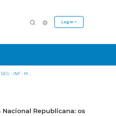
Log In
AM - TIA - SEG - INF - M - Mestrado em Ciências Militares na Especialidade de Segurança em Infantaria (GNR)
 Nacional Republicana: os