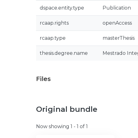
dspace.entity.type
Publication
rcaap.rights
openAccess
rcaap.type
masterThesis
thesis.degree.name
Mestrado Integ
Files
Original bundle
Now showing
1 - 1 of 1