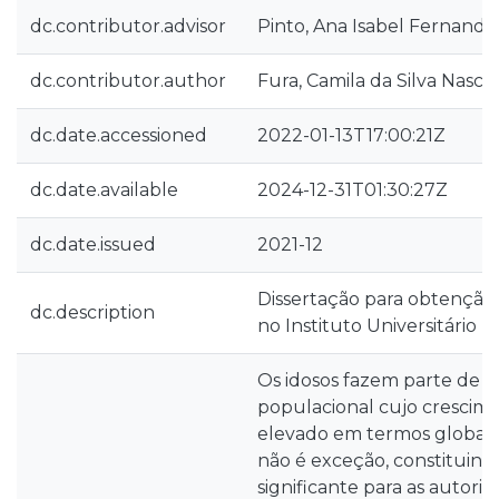
dc.contributor.advisor
Pinto, Ana Isabel Fernande
dc.contributor.author
Fura, Camila da Silva Nasc
dc.date.accessioned
2022-01-13T17:00:21Z
dc.date.available
2024-12-31T01:30:27Z
dc.date.issued
2021-12
Dissertação para obtenção
dc.description
no Instituto Universitário 
Os idosos fazem parte de
populacional cujo crescim
elevado em termos globais
não é exceção, constituind
significante para as autori