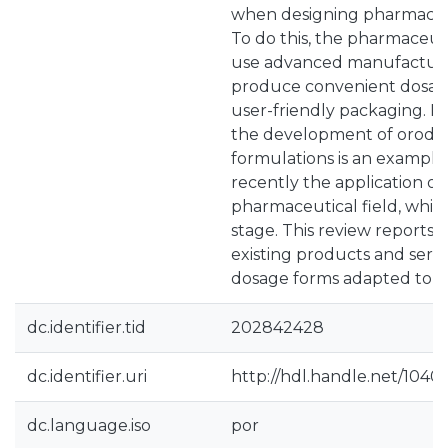
when designing pharmaceut
To do this, the pharmaceut
use advanced manufacturi
produce convenient dosage
user-friendly packaging. In 
the development of orodis
formulations is an example
recently the application of
pharmaceutical field, which i
stage. This review reports 
existing products and serv
dosage forms adapted to the
dc.identifier.tid
202842428
dc.identifier.uri
http://hdl.handle.net/1040
dc.language.iso
por