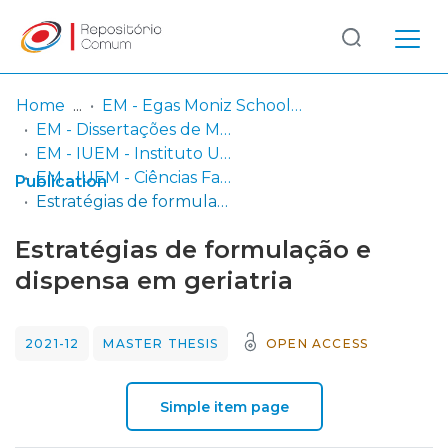
Log
(current)
In
Home
EM - Egas Moniz School of Health & Science
EM - Dissertações de Mestrado
Communities
EM - IUEM - Instituto Universitário Egas Moniz
& Collections
EM - IUEM - Ciências Farmacêuticas
Publication
Estratégias de formulação e dispensa em geriatria
Browse repository
Estratégias de formulação e
Entities
dispensa em geriatria
Statistics
2021-12
MASTER THESIS
OPEN ACCESS
Simple item page