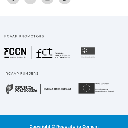
RCAAP PROMOTORS
Fundação para a Ciência
Universidade
RCAAP FUNDERS
República Portuguesa · M
União
Copyright © Repositório Comum