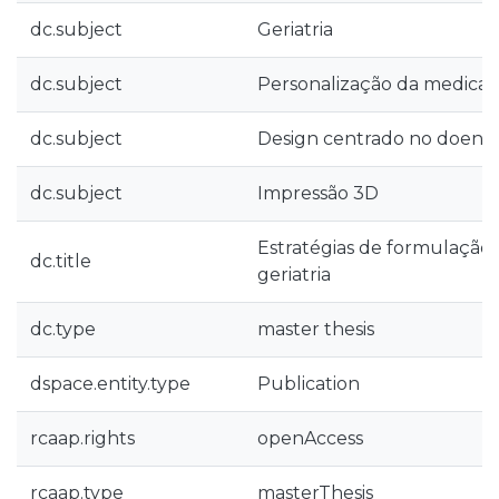
dc.subject
Geriatria
dc.subject
Personalização da medica
dc.subject
Design centrado no doent
dc.subject
Impressão 3D
Estratégias de formulação
dc.title
geriatria
dc.type
master thesis
dspace.entity.type
Publication
rcaap.rights
openAccess
rcaap.type
masterThesis