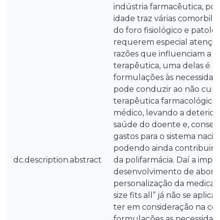
indústria farmacêutica, poi
idade traz várias comorbili
do foro fisiológico e patoló
requerem especial atenção.
razões que influenciam a fa
terapêutica, uma delas é a
formulações às necessidade
pode conduzir ao não cum
terapêutica farmacológica 
médico, levando a deterior
saúde do doente e, conse
gastos para o sistema nacio
podendo ainda contribuir 
dc.description.abstract
da polifarmácia. Daí a impo
desenvolvimento de abord
personalização da medicaçã
size fits all” já não se aplic
ter em consideração na co
formulações as necessidad