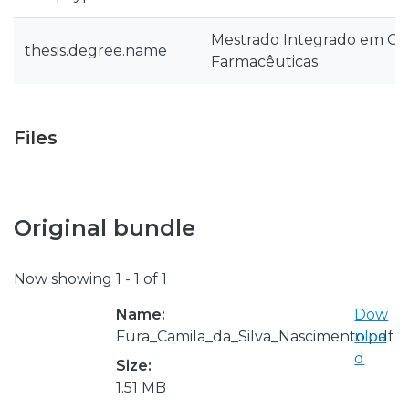
Mestrado Integrado em Ciê
thesis.degree.name
Farmacêuticas
Files
Original bundle
Now showing
1 - 1 of 1
Name:
Dow
Fura_Camila_da_Silva_Nascimento.pdf
nloa
d
Size:
1.51 MB