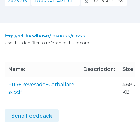
2025-06
JOURNAL ARTICLE
OPEN ACCESS
http://hdl.handle.net/10400.26/63222
Use this identifier to reference this record.
Name:
Description:
Size:
EI13+Revesado+Carballare
488.26
s-.pdf
KB
Send Feedback