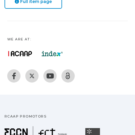
Full item page
WE ARE AT:
RCAAP PROMOTORS
Fundação para a Ciência
Universidade