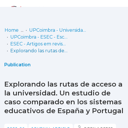
Log
(current)
In
Home
UPCoimbra - Universidade Politécnica de Coimbra
UPCoimbra - ESEC - Escola Superior de Educação de Coimbra
Communities
ESEC - Artigos em revistas
& Collections
Explorando las rutas de acceso a la universidad. Un estudio de caso comparado en los sistemas educativos de España y Portugal
Browse repository
Publication
Entities
Explorando las rutas de acceso a
Statistics
la universidad. Un estudio de
caso comparado en los sistemas
educativos de España y Portugal