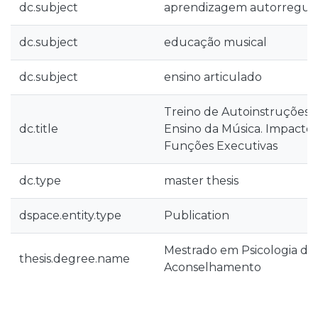
dc.subject
aprendizagem autorregul
dc.subject
educação musical
dc.subject
ensino articulado
Treino de Autoinstruções
dc.title
Ensino da Música. Impacto
Funções Executivas
dc.type
master thesis
dspace.entity.type
Publication
Mestrado em Psicologia da
thesis.degree.name
Aconselhamento