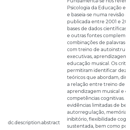
Fundamenta-se nos referenc
Psicologia da Educação e d
e baseia-se numa revisão si
publicada entre 2001 e 20
bases de dados científicas 
e outras fontes complemen
combinações de palavras-c
com treino de autoinstruç
executivas, aprendizagem 
educação musical. Os critér
permitiram identificar dez
teóricos que abordam, dire
a relação entre treino de a
aprendizagem musical e o
competências cognitivas. A
evidências limitadas de ben
autorregulação, memória d
inibitório, flexibilidade cog
dc.description.abstract
sustentada, bem como possív