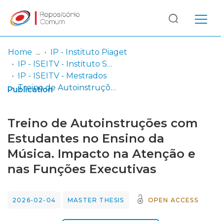
Log
(current)
In
Home
IP - Instituto Piaget
IP - ISEITV - Instituto Superior de Estudos Interculturais e Transdisciplinares de Viseu
Communities
IP - ISEITV - Mestrados
& Collections
Treino de Autoinstruções com Estudantes no Ensino da Música. Impacto na Atenção e nas Funções Executivas
Publication
Browse repository
Treino de Autoinstruções com
Entities
Estudantes no Ensino da
Música. Impacto na Atenção e
Statistics
nas Funções Executivas
2026-02-04
MASTER THESIS
OPEN ACCESS