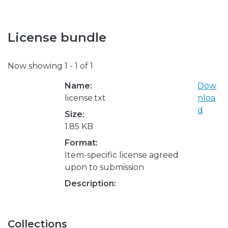
License bundle
Now showing
1 - 1 of 1
Name:
Dow
license.txt
nloa
d
Size:
1.85 KB
Format:
Item-specific license agreed
upon to submission
Description:
Collections