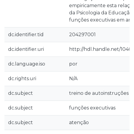
empiricamente esta relaçã
da Psicologia da Educação
funções executivas em ambi
dc.identifier.tid
204297001
dc.identifier.uri
http://hdl.handle.net/1040
dc.language.iso
por
dc.rights.uri
N/A
dc.subject
treino de autoinstruções
dc.subject
funções executivas
dc.subject
atenção