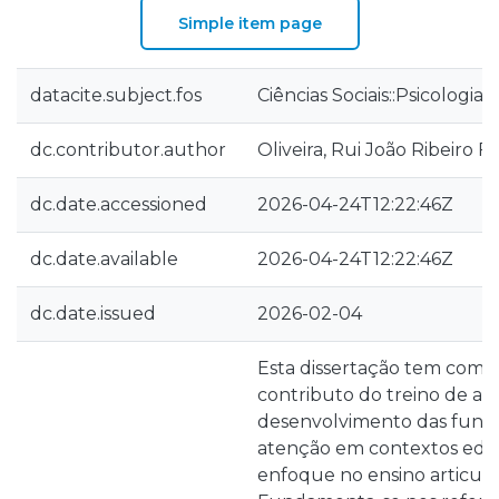
Simple item page
datacite.subject.fos
Ciências Sociais::Psicologia
dc.contributor.author
Oliveira, Rui João Ribeiro F
dc.date.accessioned
2026-04-24T12:22:46Z
dc.date.available
2026-04-24T12:22:46Z
dc.date.issued
2026-02-04
Esta dissertação tem como o
contributo do treino de au
desenvolvimento das funçõ
atenção em contextos educ
enfoque no ensino articula