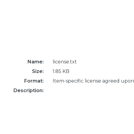
Name:
license.txt
Size:
1.85 KB
Format:
Item-specific license agreed upon
Description: