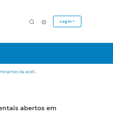
Log In
Determinantes da aceitação e utilização de dados governamentais abertos em Portugal: um estudo empírico
entais abertos em