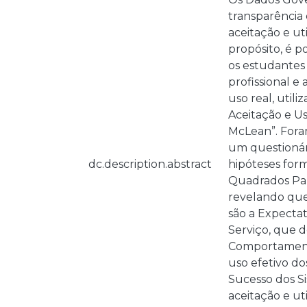
transparência 
aceitação e ut
propósito, é 
os estudantes
profissional 
uso real, util
Aceitação e U
McLean”. Foram
um questionári
dc.description.abstract
hipóteses for
Quadrados Parc
revelando que
são a Expectat
Serviço, que 
Comportamento 
uso efetivo do
Sucesso dos S
aceitação e ut