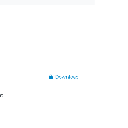
Download
at