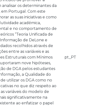
m analisar os determinantes da
r, em Portugal. Com este
ar as suas iniciativas e como
utividade académica,
amental e no comportamento de
eóricos “Teoria Unificada de
e Informação de DeLone e
 dados recolhidos através de
es entre as variáveis e as
es Estruturais com Mínimos
pt_PT
 suportaram nove hipóteses,
ação de DGA pelos estudantes
 Informação, a Qualidade do
 de utilizar os DGA como no
cativas no que diz respeito ao
 as variáveis do modelo de
is significativamente na
xistente ao enfatizar o papel