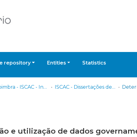
 repository
Entities
Statistics
UPCoimbra - ISCAC - Instituto Superior de Contabilidade e Administração de Coimbra
ISCAC - Dissertações de Mestrado
ão e utilização de dados governam