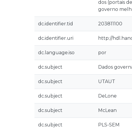
dos (portais 
governo melhor
dc.identifier.tid
203811100
dc.identifier.uri
http://hdl.ha
dc.language.iso
por
dc.subject
Dados govern
dc.subject
UTAUT
dc.subject
DeLone
dc.subject
McLean
dc.subject
PLS-SEM