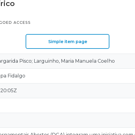
rico
GOED ACCESS
Simple item page
argarida Pisco; Larguinho, Maria Manuela Coelho
ipa Fidalgo
:20:05Z
rnamentais Abertos (DGA) integram uma iniciativa com 