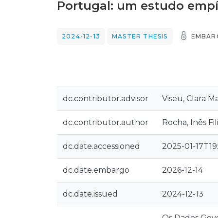
Portugal: um estudo empí
2024-12-13
MASTER THESIS
EMBAR
dc.contributor.advisor
Viseu, Clara M
dc.contributor.author
Rocha, Inês Fil
dc.date.accessioned
2025-01-17T19
dc.date.embargo
2026-12-14
dc.date.issued
2024-12-13
Os Dados Gove