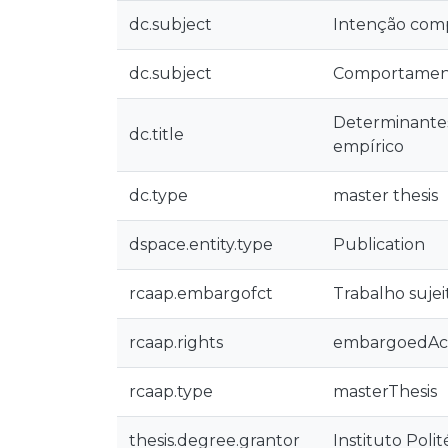
dc.subject
Intenção com
dc.subject
Comportamen
Determinantes
dc.title
empírico
dc.type
master thesis
dspace.entity.type
Publication
rcaap.embargofct
Trabalho sujei
rcaap.rights
embargoedAc
rcaap.type
masterThesis
thesis.degree.grantor
Instituto Poli