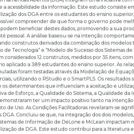
e a acessibilidade da informação. Este estudo consiste e
ilização dos DGA entre os estudantes do ensino superio
possível compreender de que forma o governo pode melhor
 podem beneficiar destes dados, promovendo a sua prod
e até pessoal. A análise baseou-se na intenção comport
izando construtos derivados da combinação dos modelos t
so de Tecnologia” e “Modelo de Sucesso dos Sistemas d
 considerados 12 construtos, medidos por 35 itens, com
o aplicado a 389 estudantes do ensino superior. As relaçõ
muladas foram testadas através da Modelação de Equaçõ
iais, utilizando o RStudio e o SmartPLS. Os resultados
 os determinantes que influenciam a aceitação e utiliz
iva de Esforço, a Qualidade do Sistema, a Qualidade da
demonstraram ter um impacto positivo tanto na intenção
de Uso. As Condições Facilitadoras revelaram-se signifi
s DGA. Concluiu-se que, na integração dos dois modelos,
istemas de Informação de DeLone e McLean impactam ma
ilização de DGA. Este estudo contribui para a literatura e